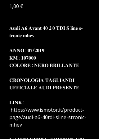
Prezzo
1,00 €
𝐀𝐮𝐝𝐢 𝐀𝟔 𝐀𝐯𝐚𝐧𝐭 𝟒𝟎 𝟐.𝟎 𝐓𝐃𝐈 𝐒 𝐥𝐢𝐧𝐞 𝐬-
𝐭𝐫𝐨𝐧𝐢𝐜 𝐦𝐡𝐞𝐯
𝐀𝐍𝐍𝐎 : 𝟎𝟕/𝟐𝟎𝟏𝟗
𝐊𝐌 : 𝟏𝟎𝟕𝟎𝟎𝟎
𝐂𝐎𝐋𝐎𝐑𝐄 : 𝐍𝐄𝐑𝐎 𝐁𝐑𝐈𝐋𝐋𝐀𝐍𝐓𝐄
𝐂𝐑𝐎𝐍𝐎𝐋𝐎𝐆𝐈𝐀 𝐓𝐀𝐆𝐋𝐈𝐀𝐍𝐃𝐈
𝐔𝐅𝐅𝐈𝐂𝐈𝐀𝐋𝐄 𝐀𝐔𝐃𝐈 𝐏𝐑𝐄𝐒𝐄𝐍𝐓𝐄
𝐋𝐈𝐍𝐊 :
https://www.ismotor.it/product-
page/audi-a6-40tdi-sline-stronic-
mhev