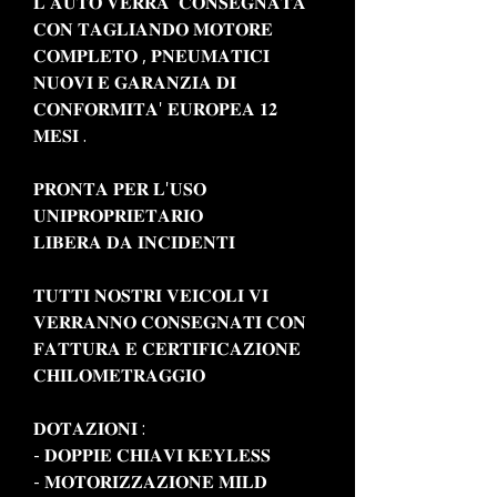
𝐋'𝐀𝐔𝐓𝐎 𝐕𝐄𝐑𝐑𝐀' 𝐂𝐎𝐍𝐒𝐄𝐆𝐍𝐀𝐓𝐀
𝐂𝐎𝐍 𝐓𝐀𝐆𝐋𝐈𝐀𝐍𝐃𝐎 𝐌𝐎𝐓𝐎𝐑𝐄
𝐂𝐎𝐌𝐏𝐋𝐄𝐓𝐎 , 𝐏𝐍𝐄𝐔𝐌𝐀𝐓𝐈𝐂𝐈
𝐍𝐔𝐎𝐕𝐈 𝐄 𝐆𝐀𝐑𝐀𝐍𝐙𝐈𝐀 𝐃𝐈
𝐂𝐎𝐍𝐅𝐎𝐑𝐌𝐈𝐓𝐀' 𝐄𝐔𝐑𝐎𝐏𝐄𝐀 𝟏𝟐
𝐌𝐄𝐒𝐈 .
𝐏𝐑𝐎𝐍𝐓𝐀 𝐏𝐄𝐑 𝐋'𝐔𝐒𝐎
𝐔𝐍𝐈𝐏𝐑𝐎𝐏𝐑𝐈𝐄𝐓𝐀𝐑𝐈𝐎
𝐋𝐈𝐁𝐄𝐑𝐀 𝐃𝐀 𝐈𝐍𝐂𝐈𝐃𝐄𝐍𝐓𝐈
𝐓𝐔𝐓𝐓𝐈 𝐍𝐎𝐒𝐓𝐑𝐈 𝐕𝐄𝐈𝐂𝐎𝐋𝐈 𝐕𝐈
𝐕𝐄𝐑𝐑𝐀𝐍𝐍𝐎 𝐂𝐎𝐍𝐒𝐄𝐆𝐍𝐀𝐓𝐈 𝐂𝐎𝐍
𝐅𝐀𝐓𝐓𝐔𝐑𝐀 𝐄 𝐂𝐄𝐑𝐓𝐈𝐅𝐈𝐂𝐀𝐙𝐈𝐎𝐍𝐄
𝐂𝐇𝐈𝐋𝐎𝐌𝐄𝐓𝐑𝐀𝐆𝐆𝐈𝐎
𝐃𝐎𝐓𝐀𝐙𝐈𝐎𝐍𝐈 :
- 𝐃𝐎𝐏𝐏𝐈𝐄 𝐂𝐇𝐈𝐀𝐕𝐈 𝐊𝐄𝐘𝐋𝐄𝐒𝐒
- 𝐌𝐎𝐓𝐎𝐑𝐈𝐙𝐙𝐀𝐙𝐈𝐎𝐍𝐄 𝐌𝐈𝐋𝐃