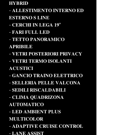
𝐇𝐘𝐁𝐑𝐈𝐃
- 𝐀𝐋𝐋𝐄𝐒𝐓𝐈𝐌𝐄𝐍𝐓𝐎 𝐈𝐍𝐓𝐄𝐑𝐍𝐎 𝐄𝐃
𝐄𝐒𝐓𝐄𝐑𝐍𝐎 𝐒 𝐋𝐈𝐍𝐄
- 𝐂𝐄𝐑𝐂𝐇𝐈 𝐈𝐍 𝐋𝐄𝐆𝐀 𝟏𝟗"
- 𝐅𝐀𝐑𝐈 𝐅𝐔𝐋𝐋 𝐋𝐄𝐃
- 𝐓𝐄𝐓𝐓𝐎 𝐏𝐀𝐍𝐎𝐑𝐀𝐌𝐈𝐂𝐎
𝐀𝐏𝐑𝐈𝐁𝐈𝐋𝐄
- 𝐕𝐄𝐓𝐑𝐈 𝐏𝐎𝐒𝐓𝐄𝐑𝐈𝐎𝐑𝐈 𝐏𝐑𝐈𝐕𝐀𝐂𝐘
- 𝐕𝐄𝐓𝐑𝐈 𝐓𝐄𝐑𝐌𝐎 𝐈𝐒𝐎𝐋𝐀𝐍𝐓𝐈
𝐀𝐂𝐔𝐒𝐓𝐈𝐂𝐈
- 𝐆𝐀𝐍𝐂𝐈𝐎 𝐓𝐑𝐀𝐈𝐍𝐎 𝐄𝐋𝐄𝐓𝐓𝐑𝐈𝐂𝐎
- 𝐒𝐄𝐋𝐋𝐄𝐑𝐈𝐀 𝐏𝐄𝐋𝐋𝐄 𝐕𝐀𝐋𝐂𝐎𝐍𝐀
- 𝐒𝐄𝐃𝐈𝐋𝐈 𝐑𝐈𝐒𝐂𝐀𝐋𝐃𝐀𝐁𝐈𝐋𝐈
- 𝐂𝐋𝐈𝐌𝐀 𝐐𝐔𝐀𝐃𝐑𝐈𝐙𝐎𝐍𝐀
𝐀𝐔𝐓𝐎𝐌𝐀𝐓𝐈𝐂𝐎
- 𝐋𝐄𝐃 𝐀𝐌𝐁𝐈𝐄𝐍𝐓 𝐏𝐋𝐔𝐒
𝐌𝐔𝐋𝐓𝐈𝐂𝐎𝐋𝐎𝐑
- 𝐀𝐃𝐀𝐏𝐓𝐈𝐕𝐄 𝐂𝐑𝐔𝐈𝐒𝐄 𝐂𝐎𝐍𝐓𝐑𝐎𝐋
- 𝐋𝐀𝐍𝐄 𝐀𝐒𝐒𝐈𝐒𝐓