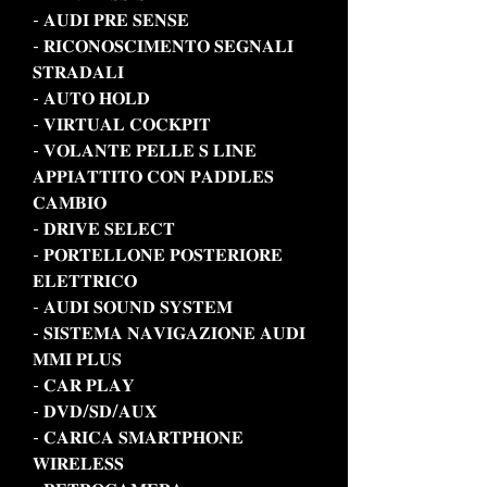
- 𝐀𝐔𝐃𝐈 𝐏𝐑𝐄 𝐒𝐄𝐍𝐒𝐄
- 𝐑𝐈𝐂𝐎𝐍𝐎𝐒𝐂𝐈𝐌𝐄𝐍𝐓𝐎 𝐒𝐄𝐆𝐍𝐀𝐋𝐈
𝐒𝐓𝐑𝐀𝐃𝐀𝐋𝐈
- 𝐀𝐔𝐓𝐎 𝐇𝐎𝐋𝐃
- 𝐕𝐈𝐑𝐓𝐔𝐀𝐋 𝐂𝐎𝐂𝐊𝐏𝐈𝐓
- 𝐕𝐎𝐋𝐀𝐍𝐓𝐄 𝐏𝐄𝐋𝐋𝐄 𝐒 𝐋𝐈𝐍𝐄
𝐀𝐏𝐏𝐈𝐀𝐓𝐓𝐈𝐓𝐎 𝐂𝐎𝐍 𝐏𝐀𝐃𝐃𝐋𝐄𝐒
𝐂𝐀𝐌𝐁𝐈𝐎
- 𝐃𝐑𝐈𝐕𝐄 𝐒𝐄𝐋𝐄𝐂𝐓
- 𝐏𝐎𝐑𝐓𝐄𝐋𝐋𝐎𝐍𝐄 𝐏𝐎𝐒𝐓𝐄𝐑𝐈𝐎𝐑𝐄
𝐄𝐋𝐄𝐓𝐓𝐑𝐈𝐂𝐎
- 𝐀𝐔𝐃𝐈 𝐒𝐎𝐔𝐍𝐃 𝐒𝐘𝐒𝐓𝐄𝐌
- 𝐒𝐈𝐒𝐓𝐄𝐌𝐀 𝐍𝐀𝐕𝐈𝐆𝐀𝐙𝐈𝐎𝐍𝐄 𝐀𝐔𝐃𝐈
𝐌𝐌𝐈 𝐏𝐋𝐔𝐒
- 𝐂𝐀𝐑 𝐏𝐋𝐀𝐘
- 𝐃𝐕𝐃/𝐒𝐃/𝐀𝐔𝐗
- 𝐂𝐀𝐑𝐈𝐂𝐀 𝐒𝐌𝐀𝐑𝐓𝐏𝐇𝐎𝐍𝐄
𝐖𝐈𝐑𝐄𝐋𝐄𝐒𝐒