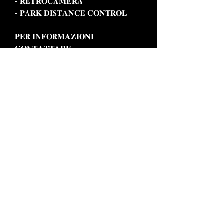
- 𝐑𝐄𝐓𝐑𝐎𝐂𝐀𝐌𝐄𝐑𝐀
- 𝐏𝐀𝐑𝐊 𝐃𝐈𝐒𝐓𝐀𝐍𝐂𝐄 𝐂𝐎𝐍𝐓𝐑𝐎𝐋
𝐏𝐄𝐑 𝐈𝐍𝐅𝐎𝐑𝐌𝐀𝐙𝐈𝐎𝐍𝐈
𝐂𝐎𝐍𝐓𝐀𝐓𝐓𝐀𝐑𝐄
𝐂𝐎𝐍𝐂𝐄𝐒𝐒𝐈𝐎𝐍𝐀𝐑𝐈𝐀 𝐈𝐒 𝐌𝐎𝐓𝐎𝐑
𝐓𝐄𝐋 : 𝟎𝟖𝟖𝟓 𝟎𝟗𝟎𝟎𝟎𝟕
𝐂𝐄𝐋𝐋/𝐖𝐇𝐀𝐓𝐒𝐀𝐏𝐏 : 𝟑𝟕𝟓 𝟓𝟔𝟎𝟔𝟓𝟐𝟎
IS MOTOR SRL
P.IVA: 04475750719 | REA: FG - 330765
Viale Russia, 35 – 71042 Cerignola (FG)