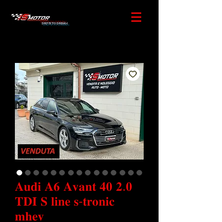
DRIVE TO DREAM
𝐀𝐮𝐝𝐢 𝐀𝟔 𝐀𝐯𝐚𝐧𝐭 𝟒𝟎 𝟐.𝟎
𝐓𝐃𝐈 𝐒 𝐥𝐢𝐧𝐞 𝐬-𝐭𝐫𝐨𝐧𝐢𝐜
𝐦𝐡𝐞𝐯