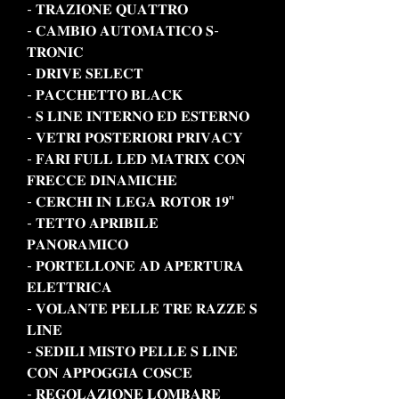
- 𝐓𝐑𝐀𝐙𝐈𝐎𝐍𝐄 𝐐𝐔𝐀𝐓𝐓𝐑𝐎
- 𝐂𝐀𝐌𝐁𝐈𝐎 𝐀𝐔𝐓𝐎𝐌𝐀𝐓𝐈𝐂𝐎 𝐒-
𝐓𝐑𝐎𝐍𝐈𝐂
- 𝐃𝐑𝐈𝐕𝐄 𝐒𝐄𝐋𝐄𝐂𝐓
- 𝐏𝐀𝐂𝐂𝐇𝐄𝐓𝐓𝐎 𝐁𝐋𝐀𝐂𝐊
- 𝐒 𝐋𝐈𝐍𝐄 𝐈𝐍𝐓𝐄𝐑𝐍𝐎 𝐄𝐃 𝐄𝐒𝐓𝐄𝐑𝐍𝐎
- 𝐕𝐄𝐓𝐑𝐈 𝐏𝐎𝐒𝐓𝐄𝐑𝐈𝐎𝐑𝐈 𝐏𝐑𝐈𝐕𝐀𝐂𝐘
- 𝐅𝐀𝐑𝐈 𝐅𝐔𝐋𝐋 𝐋𝐄𝐃 𝐌𝐀𝐓𝐑𝐈𝐗 𝐂𝐎𝐍
𝐅𝐑𝐄𝐂𝐂𝐄 𝐃𝐈𝐍𝐀𝐌𝐈𝐂𝐇𝐄
- 𝐂𝐄𝐑𝐂𝐇𝐈 𝐈𝐍 𝐋𝐄𝐆𝐀 𝐑𝐎𝐓𝐎𝐑 𝟏𝟗"
- 𝐓𝐄𝐓𝐓𝐎 𝐀𝐏𝐑𝐈𝐁𝐈𝐋𝐄
𝐏𝐀𝐍𝐎𝐑𝐀𝐌𝐈𝐂𝐎
- 𝐏𝐎𝐑𝐓𝐄𝐋𝐋𝐎𝐍𝐄 𝐀𝐃 𝐀𝐏𝐄𝐑𝐓𝐔𝐑𝐀
𝐄𝐋𝐄𝐓𝐓𝐑𝐈𝐂𝐀
- 𝐕𝐎𝐋𝐀𝐍𝐓𝐄 𝐏𝐄𝐋𝐋𝐄 𝐓𝐑𝐄 𝐑𝐀𝐙𝐙𝐄 𝐒
𝐋𝐈𝐍𝐄
- 𝐒𝐄𝐃𝐈𝐋𝐈 𝐌𝐈𝐒𝐓𝐎 𝐏𝐄𝐋𝐋𝐄 𝐒 𝐋𝐈𝐍𝐄
𝐂𝐎𝐍 𝐀𝐏𝐏𝐎𝐆𝐆𝐈𝐀 𝐂𝐎𝐒𝐂𝐄
- 𝐑𝐄𝐆𝐎𝐋𝐀𝐙𝐈𝐎𝐍𝐄 𝐋𝐎𝐌𝐁𝐀𝐑𝐄