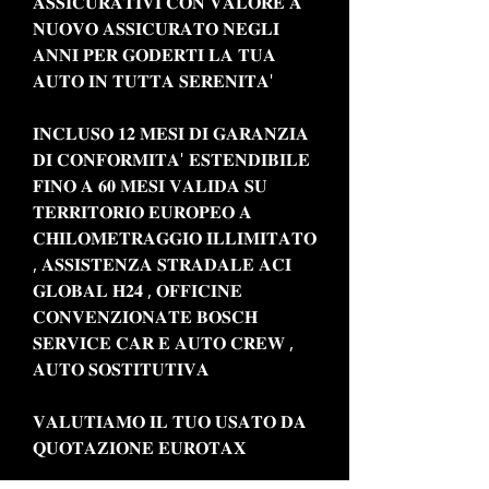
𝐀𝐒𝐒𝐈𝐂𝐔𝐑𝐀𝐓𝐈𝐕𝐈 𝐂𝐎𝐍 𝐕𝐀𝐋𝐎𝐑𝐄 𝐀
𝐍𝐔𝐎𝐕𝐎 𝐀𝐒𝐒𝐈𝐂𝐔𝐑𝐀𝐓𝐎 𝐍𝐄𝐆𝐋𝐈
𝐀𝐍𝐍𝐈 𝐏𝐄𝐑 𝐆𝐎𝐃𝐄𝐑𝐓𝐈 𝐋𝐀 𝐓𝐔𝐀
𝐀𝐔𝐓𝐎 𝐈𝐍 𝐓𝐔𝐓𝐓𝐀 𝐒𝐄𝐑𝐄𝐍𝐈𝐓𝐀'
𝐈𝐍𝐂𝐋𝐔𝐒𝐎 𝟏𝟐 𝐌𝐄𝐒𝐈 𝐃𝐈 𝐆𝐀𝐑𝐀𝐍𝐙𝐈𝐀
𝐃𝐈 𝐂𝐎𝐍𝐅𝐎𝐑𝐌𝐈𝐓𝐀' 𝐄𝐒𝐓𝐄𝐍𝐃𝐈𝐁𝐈𝐋𝐄
𝐅𝐈𝐍𝐎 𝐀 𝟔𝟎 𝐌𝐄𝐒𝐈 𝐕𝐀𝐋𝐈𝐃𝐀 𝐒𝐔
𝐓𝐄𝐑𝐑𝐈𝐓𝐎𝐑𝐈𝐎 𝐄𝐔𝐑𝐎𝐏𝐄𝐎 𝐀
𝐂𝐇𝐈𝐋𝐎𝐌𝐄𝐓𝐑𝐀𝐆𝐆𝐈𝐎 𝐈𝐋𝐋𝐈𝐌𝐈𝐓𝐀𝐓𝐎
, 𝐀𝐒𝐒𝐈𝐒𝐓𝐄𝐍𝐙𝐀 𝐒𝐓𝐑𝐀𝐃𝐀𝐋𝐄 𝐀𝐂𝐈
𝐆𝐋𝐎𝐁𝐀𝐋 𝐇𝟐𝟒 , 𝐎𝐅𝐅𝐈𝐂𝐈𝐍𝐄
𝐂𝐎𝐍𝐕𝐄𝐍𝐙𝐈𝐎𝐍𝐀𝐓𝐄 𝐁𝐎𝐒𝐂𝐇
𝐒𝐄𝐑𝐕𝐈𝐂𝐄 𝐂𝐀𝐑 𝐄 𝐀𝐔𝐓𝐎 𝐂𝐑𝐄𝐖 ,
𝐀𝐔𝐓𝐎 𝐒𝐎𝐒𝐓𝐈𝐓𝐔𝐓𝐈𝐕𝐀
𝐕𝐀𝐋𝐔𝐓𝐈𝐀𝐌𝐎 𝐈𝐋 𝐓𝐔𝐎 𝐔𝐒𝐀𝐓𝐎 𝐃𝐀
𝐐𝐔𝐎𝐓𝐀𝐙𝐈𝐎𝐍𝐄 𝐄𝐔𝐑𝐎𝐓𝐀𝐗