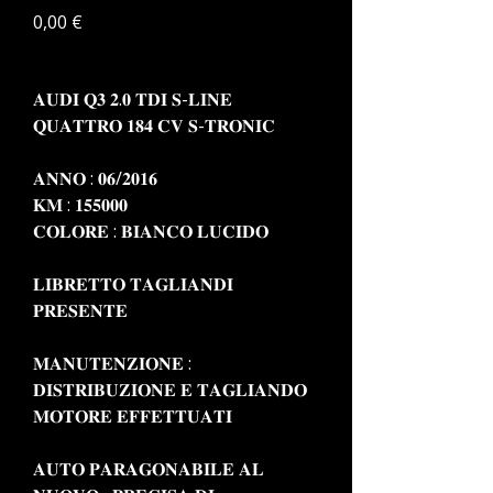
Prezzo
0,00 €
𝐀𝐔𝐃𝐈 𝐐𝟑 𝟐.𝟎 𝐓𝐃𝐈 𝐒-𝐋𝐈𝐍𝐄
𝐐𝐔𝐀𝐓𝐓𝐑𝐎 𝟏𝟖𝟒 𝐂𝐕 𝐒-𝐓𝐑𝐎𝐍𝐈𝐂
𝐀𝐍𝐍𝐎 : 𝟎𝟔/𝟐𝟎𝟏𝟔
𝐊𝐌 : 𝟏𝟓𝟓𝟎𝟎𝟎
𝐂𝐎𝐋𝐎𝐑𝐄 : 𝐁𝐈𝐀𝐍𝐂𝐎 𝐋𝐔𝐂𝐈𝐃𝐎
𝐋𝐈𝐁𝐑𝐄𝐓𝐓𝐎 𝐓𝐀𝐆𝐋𝐈𝐀𝐍𝐃𝐈
𝐏𝐑𝐄𝐒𝐄𝐍𝐓𝐄
𝐌𝐀𝐍𝐔𝐓𝐄𝐍𝐙𝐈𝐎𝐍𝐄 :
𝐃𝐈𝐒𝐓𝐑𝐈𝐁𝐔𝐙𝐈𝐎𝐍𝐄 𝐄 𝐓𝐀𝐆𝐋𝐈𝐀𝐍𝐃𝐎
𝐌𝐎𝐓𝐎𝐑𝐄 𝐄𝐅𝐅𝐄𝐓𝐓𝐔𝐀𝐓𝐈
𝐀𝐔𝐓𝐎 𝐏𝐀𝐑𝐀𝐆𝐎𝐍𝐀𝐁𝐈𝐋𝐄 𝐀𝐋