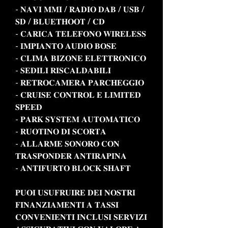
- 𝐍𝐀𝐕𝐈 𝐌𝐌𝐈 / 𝐑𝐀𝐃𝐈𝐎 𝐃𝐀𝐁 / 𝐔𝐒𝐁 /
𝐒𝐃 / 𝐁𝐋𝐔𝐄𝐓𝐇𝐎𝐎𝐓 / 𝐂𝐃
- 𝐂𝐀𝐑𝐈𝐂𝐀 𝐓𝐄𝐋𝐄𝐅𝐎𝐍𝐎 𝐖𝐈𝐑𝐄𝐋𝐄𝐒𝐒
- 𝐈𝐌𝐏𝐈𝐀𝐍𝐓𝐎 𝐀𝐔𝐃𝐈𝐎 𝐁𝐎𝐒𝐄
- 𝐂𝐋𝐈𝐌𝐀 𝐁𝐈𝐙𝐎𝐍𝐄 𝐄𝐋𝐄𝐓𝐓𝐑𝐎𝐍𝐈𝐂𝐎
- 𝐒𝐄𝐃𝐈𝐋𝐈 𝐑𝐈𝐒𝐂𝐀𝐋𝐃𝐀𝐁𝐈𝐋𝐈
- 𝐑𝐄𝐓𝐑𝐎𝐂𝐀𝐌𝐄𝐑𝐀 𝐏𝐀𝐑𝐂𝐇𝐄𝐆𝐆𝐈𝐎
- 𝐂𝐑𝐔𝐈𝐒𝐄 𝐂𝐎𝐍𝐓𝐑𝐎𝐋 𝐄 𝐋𝐈𝐌𝐈𝐓𝐄𝐃
𝐒𝐏𝐄𝐄𝐃
- 𝐏𝐀𝐑𝐊 𝐒𝐘𝐒𝐓𝐄𝐌 𝐀𝐔𝐓𝐎𝐌𝐀𝐓𝐈𝐂𝐎
- 𝐑𝐔𝐎𝐓𝐈𝐍𝐎 𝐃𝐈 𝐒𝐂𝐎𝐑𝐓𝐀
- 𝐀𝐋𝐋𝐀𝐑𝐌𝐄 𝐒𝐎𝐍𝐎𝐑𝐎 𝐂𝐎𝐍
𝐓𝐑𝐀𝐒𝐏𝐎𝐍𝐃𝐄𝐑 𝐀𝐍𝐓𝐈𝐑𝐀𝐏𝐈𝐍𝐀
- 𝐀𝐍𝐓𝐈𝐅𝐔𝐑𝐓𝐎 𝐁𝐋𝐎𝐂𝐊 𝐒𝐇𝐀𝐅𝐓
𝐏𝐔𝐎𝐈 𝐔𝐒𝐔𝐅𝐑𝐔𝐈𝐑𝐄 𝐃𝐄𝐈 𝐍𝐎𝐒𝐓𝐑𝐈
𝐅𝐈𝐍𝐀𝐍𝐙𝐈𝐀𝐌𝐄𝐍𝐓𝐈 𝐀 𝐓𝐀𝐒𝐒𝐈
𝐂𝐎𝐍𝐕𝐄𝐍𝐈𝐄𝐍𝐓𝐈 𝐈𝐍𝐂𝐋𝐔𝐒𝐈 𝐒𝐄𝐑𝐕𝐈𝐙𝐈