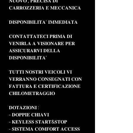
𝐍𝐔𝐎𝐕𝐎 , 𝐏𝐑𝐄𝐂𝐈𝐒𝐀 𝐃𝐈
𝐂𝐀𝐑𝐑𝐎𝐙𝐙𝐄𝐑𝐈𝐀 𝐄 𝐌𝐄𝐂𝐂𝐀𝐍𝐈𝐂𝐀
𝐃𝐈𝐒𝐏𝐎𝐍𝐈𝐁𝐈𝐋𝐈𝐓𝐀' 𝐈𝐌𝐌𝐄𝐃𝐈𝐀𝐓𝐀
𝐂𝐎𝐍𝐓𝐀𝐓𝐓𝐀𝐓𝐄𝐂𝐈 𝐏𝐑𝐈𝐌𝐀 𝐃𝐈
𝐕𝐄𝐍𝐈𝐑𝐋𝐀 𝐀 𝐕𝐈𝐒𝐈𝐎𝐍𝐀𝐑𝐄 𝐏𝐄𝐑
𝐀𝐒𝐒𝐈𝐂𝐔𝐑𝐀𝐑𝐕𝐈 𝐃𝐄𝐋𝐋𝐀
𝐃𝐈𝐒𝐏𝐎𝐍𝐈𝐁𝐈𝐋𝐈𝐓𝐀'
𝐓𝐔𝐓𝐓𝐈 𝐍𝐎𝐒𝐓𝐑𝐈 𝐕𝐄𝐈𝐂𝐎𝐋𝐈 𝐕𝐈
𝐕𝐄𝐑𝐑𝐀𝐍𝐍𝐎 𝐂𝐎𝐍𝐒𝐄𝐆𝐍𝐀𝐓𝐈 𝐂𝐎𝐍
𝐅𝐀𝐓𝐓𝐔𝐑𝐀 𝐄 𝐂𝐄𝐑𝐓𝐈𝐅𝐈𝐂𝐀𝐙𝐈𝐎𝐍𝐄
𝐂𝐇𝐈𝐋𝐎𝐌𝐄𝐓𝐑𝐀𝐆𝐆𝐈𝐎
𝐃𝐎𝐓𝐀𝐙𝐈𝐎𝐍𝐈 :
- 𝐃𝐎𝐏𝐏𝐈𝐄 𝐂𝐇𝐈𝐀𝐕𝐈
- 𝐊𝐄𝐘𝐋𝐄𝐒𝐒 𝐒𝐓𝐀𝐑𝐓&𝐒𝐓𝐎𝐏
- 𝐒𝐈𝐒𝐓𝐄𝐌𝐀 𝐂𝐎𝐌𝐅𝐎𝐑𝐓 𝐀𝐂𝐂𝐄𝐒𝐒