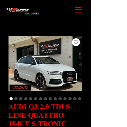
DRIVE TO DREAM
𝐀𝐔𝐃𝐈 𝐐𝟑 𝟐.𝟎 𝐓𝐃𝐈 𝐒-
𝐋𝐈𝐍𝐄 𝐐𝐔𝐀𝐓𝐓𝐑𝐎
𝟏𝟖𝟒𝐂𝐕 𝐒-𝐓𝐑𝐎𝐍𝐈𝐂