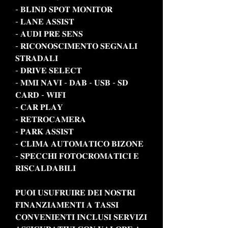
- 𝐁𝐋𝐈𝐍𝐃 𝐒𝐏𝐎𝐓 𝐌𝐎𝐍𝐈𝐓𝐎𝐑
- 𝐋𝐀𝐍𝐄 𝐀𝐒𝐒𝐈𝐒𝐓
- 𝐀𝐔𝐃𝐈 𝐏𝐑𝐄 𝐒𝐄𝐍𝐒
- 𝐑𝐈𝐂𝐎𝐍𝐎𝐒𝐂𝐈𝐌𝐄𝐍𝐓𝐎 𝐒𝐄𝐆𝐍𝐀𝐋𝐈
𝐒𝐓𝐑𝐀𝐃𝐀𝐋𝐈
- 𝐃𝐑𝐈𝐕𝐄 𝐒𝐄𝐋𝐄𝐂𝐓
- 𝐌𝐌𝐈 𝐍𝐀𝐕𝐈 - 𝐃𝐀𝐁 - 𝐔𝐒𝐁 - 𝐒𝐃
𝐂𝐀𝐑𝐃 - 𝐖𝐈𝐅𝐈
- 𝐂𝐀𝐑 𝐏𝐋𝐀𝐘
- 𝐑𝐄𝐓𝐑𝐎𝐂𝐀𝐌𝐄𝐑𝐀
- 𝐏𝐀𝐑𝐊 𝐀𝐒𝐒𝐈𝐒𝐓
- 𝐂𝐋𝐈𝐌𝐀 𝐀𝐔𝐓𝐎𝐌𝐀𝐓𝐈𝐂𝐎 𝐁𝐈𝐙𝐎𝐍𝐄
- 𝐒𝐏𝐄𝐂𝐂𝐇𝐈 𝐅𝐎𝐓𝐎𝐂𝐑𝐎𝐌𝐀𝐓𝐈𝐂𝐈 𝐄
𝐑𝐈𝐒𝐂𝐀𝐋𝐃𝐀𝐁𝐈𝐋𝐈
𝐏𝐔𝐎𝐈 𝐔𝐒𝐔𝐅𝐑𝐔𝐈𝐑𝐄 𝐃𝐄𝐈 𝐍𝐎𝐒𝐓𝐑𝐈
𝐅𝐈𝐍𝐀𝐍𝐙𝐈𝐀𝐌𝐄𝐍𝐓𝐈 𝐀 𝐓𝐀𝐒𝐒𝐈
𝐂𝐎𝐍𝐕𝐄𝐍𝐈𝐄𝐍𝐓𝐈 𝐈𝐍𝐂𝐋𝐔𝐒𝐈 𝐒𝐄𝐑𝐕𝐈𝐙𝐈