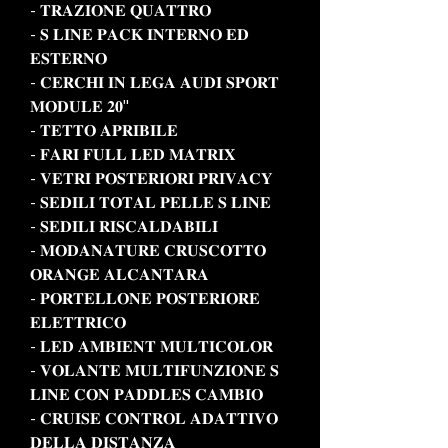
- 𝐓𝐑𝐀𝐙𝐈𝐎𝐍𝐄 𝐐𝐔𝐀𝐓𝐓𝐑𝐎
- 𝐒 𝐋𝐈𝐍𝐄 𝐏𝐀𝐂𝐊 𝐈𝐍𝐓𝐄𝐑𝐍𝐎 𝐄𝐃
𝐄𝐒𝐓𝐄𝐑𝐍𝐎
- 𝐂𝐄𝐑𝐂𝐇𝐈 𝐈𝐍 𝐋𝐄𝐆𝐀 𝐀𝐔𝐃𝐈 𝐒𝐏𝐎𝐑𝐓
𝐌𝐎𝐃𝐔𝐋𝐄 𝟐𝟎"
- 𝐓𝐄𝐓𝐓𝐎 𝐀𝐏𝐑𝐈𝐁𝐈𝐋𝐄
- 𝐅𝐀𝐑𝐈 𝐅𝐔𝐋𝐋 𝐋𝐄𝐃 𝐌𝐀𝐓𝐑𝐈𝐗
- 𝐕𝐄𝐓𝐑𝐈 𝐏𝐎𝐒𝐓𝐄𝐑𝐈𝐎𝐑𝐈 𝐏𝐑𝐈𝐕𝐀𝐂𝐘
- 𝐒𝐄𝐃𝐈𝐋𝐈 𝐓𝐎𝐓𝐀𝐋 𝐏𝐄𝐋𝐋𝐄 𝐒 𝐋𝐈𝐍𝐄
- 𝐒𝐄𝐃𝐈𝐋𝐈 𝐑𝐈𝐒𝐂𝐀𝐋𝐃𝐀𝐁𝐈𝐋𝐈
- 𝐌𝐎𝐃𝐀𝐍𝐀𝐓𝐔𝐑𝐄 𝐂𝐑𝐔𝐒𝐂𝐎𝐓𝐓𝐎
𝐎𝐑𝐀𝐍𝐆𝐄 𝐀𝐋𝐂𝐀𝐍𝐓𝐀𝐑𝐀
- 𝐏𝐎𝐑𝐓𝐄𝐋𝐋𝐎𝐍𝐄 𝐏𝐎𝐒𝐓𝐄𝐑𝐈𝐎𝐑𝐄
𝐄𝐋𝐄𝐓𝐓𝐑𝐈𝐂𝐎
- 𝐋𝐄𝐃 𝐀𝐌𝐁𝐈𝐄𝐍𝐓 𝐌𝐔𝐋𝐓𝐈𝐂𝐎𝐋𝐎𝐑
- 𝐕𝐎𝐋𝐀𝐍𝐓𝐄 𝐌𝐔𝐋𝐓𝐈𝐅𝐔𝐍𝐙𝐈𝐎𝐍𝐄 𝐒
𝐋𝐈𝐍𝐄 𝐂𝐎𝐍 𝐏𝐀𝐃𝐃𝐋𝐄𝐒 𝐂𝐀𝐌𝐁𝐈𝐎
- 𝐂𝐑𝐔𝐈𝐒𝐄 𝐂𝐎𝐍𝐓𝐑𝐎𝐋 𝐀𝐃𝐀𝐓𝐓𝐈𝐕𝐎
𝐃𝐄𝐋𝐋𝐀 𝐃𝐈𝐒𝐓𝐀𝐍𝐙𝐀