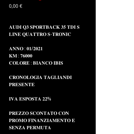
Prezzo
0,00 €
𝐀𝐔𝐃𝐈 𝐐𝟑 𝐒𝐏𝐎𝐑𝐓𝐁𝐀𝐂𝐊 𝟑𝟓 𝐓𝐃𝐈 𝐒
𝐋𝐈𝐍𝐄 𝐐𝐔𝐀𝐓𝐓𝐑𝐎 𝐒-𝐓𝐑𝐎𝐍𝐈𝐂
𝐀𝐍𝐍𝐎 : 𝟎𝟏/𝟐𝟎𝟐𝟏
𝐊𝐌 : 𝟕𝟔𝟎𝟎𝟎
𝐂𝐎𝐋𝐎𝐑𝐄 : 𝐁𝐈𝐀𝐍𝐂𝐎 𝐈𝐁𝐈𝐒
𝐂𝐑𝐎𝐍𝐎𝐋𝐎𝐆𝐈𝐀 𝐓𝐀𝐆𝐋𝐈𝐀𝐍𝐃𝐈
𝐏𝐑𝐄𝐒𝐄𝐍𝐓𝐄
𝐈𝐕𝐀 𝐄𝐒𝐏𝐎𝐒𝐓𝐀 𝟐𝟐%
𝐏𝐑𝐄𝐙𝐙𝐎 𝐒𝐂𝐎𝐍𝐓𝐀𝐓𝐎 𝐂𝐎𝐍
𝐏𝐑𝐎𝐌𝐎 𝐅𝐈𝐍𝐀𝐍𝐙𝐈𝐀𝐌𝐄𝐍𝐓𝐎 𝐄
𝐒𝐄𝐍𝐙𝐀 𝐏𝐄𝐑𝐌𝐔𝐓𝐀