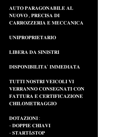
𝐀𝐔𝐓𝐎 𝐏𝐀𝐑𝐀𝐆𝐎𝐍𝐀𝐁𝐈𝐋𝐄 𝐀𝐋
𝐍𝐔𝐎𝐕𝐎 , 𝐏𝐑𝐄𝐂𝐈𝐒𝐀 𝐃𝐈
𝐂𝐀𝐑𝐑𝐎𝐙𝐙𝐄𝐑𝐈𝐀 𝐄 𝐌𝐄𝐂𝐂𝐀𝐍𝐈𝐂𝐀
𝐔𝐍𝐈𝐏𝐑𝐎𝐏𝐑𝐈𝐄𝐓𝐀𝐑𝐈𝐎
𝐋𝐈𝐁𝐄𝐑𝐀 𝐃𝐀 𝐒𝐈𝐍𝐈𝐒𝐓𝐑𝐈
𝐃𝐈𝐒𝐏𝐎𝐍𝐈𝐁𝐈𝐋𝐈𝐓𝐀' 𝐈𝐌𝐌𝐄𝐃𝐈𝐀𝐓𝐀
𝐓𝐔𝐓𝐓𝐈 𝐍𝐎𝐒𝐓𝐑𝐈 𝐕𝐄𝐈𝐂𝐎𝐋𝐈 𝐕𝐈
𝐕𝐄𝐑𝐑𝐀𝐍𝐍𝐎 𝐂𝐎𝐍𝐒𝐄𝐆𝐍𝐀𝐓𝐈 𝐂𝐎𝐍
𝐅𝐀𝐓𝐓𝐔𝐑𝐀 𝐄 𝐂𝐄𝐑𝐓𝐈𝐅𝐈𝐂𝐀𝐙𝐈𝐎𝐍𝐄
𝐂𝐇𝐈𝐋𝐎𝐌𝐄𝐓𝐑𝐀𝐆𝐆𝐈𝐎
𝐃𝐎𝐓𝐀𝐙𝐈𝐎𝐍𝐈 :
- 𝐃𝐎𝐏𝐏𝐈𝐄 𝐂𝐇𝐈𝐀𝐕𝐈
- 𝐒𝐓𝐀𝐑𝐓&𝐒𝐓𝐎𝐏