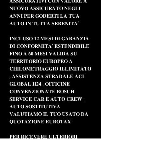
𝐀𝐒𝐒𝐈𝐂𝐔𝐑𝐀𝐓𝐈𝐕𝐈 𝐂𝐎𝐍 𝐕𝐀𝐋𝐎𝐑𝐄 𝐀
𝐍𝐔𝐎𝐕𝐎 𝐀𝐒𝐒𝐈𝐂𝐔𝐑𝐀𝐓𝐎 𝐍𝐄𝐆𝐋𝐈
𝐀𝐍𝐍𝐈 𝐏𝐄𝐑 𝐆𝐎𝐃𝐄𝐑𝐓𝐈 𝐋𝐀 𝐓𝐔𝐀
𝐀𝐔𝐓𝐎 𝐈𝐍 𝐓𝐔𝐓𝐓𝐀 𝐒𝐄𝐑𝐄𝐍𝐈𝐓𝐀'
𝐈𝐍𝐂𝐋𝐔𝐒𝐎 𝟏𝟐 𝐌𝐄𝐒𝐈 𝐃𝐈 𝐆𝐀𝐑𝐀𝐍𝐙𝐈𝐀
𝐃𝐈 𝐂𝐎𝐍𝐅𝐎𝐑𝐌𝐈𝐓𝐀' 𝐄𝐒𝐓𝐄𝐍𝐃𝐈𝐁𝐈𝐋𝐄
𝐅𝐈𝐍𝐎 𝐀 𝟔𝟎 𝐌𝐄𝐒𝐈 𝐕𝐀𝐋𝐈𝐃𝐀 𝐒𝐔
𝐓𝐄𝐑𝐑𝐈𝐓𝐎𝐑𝐈𝐎 𝐄𝐔𝐑𝐎𝐏𝐄𝐎 𝐀
𝐂𝐇𝐈𝐋𝐎𝐌𝐄𝐓𝐑𝐀𝐆𝐆𝐈𝐎 𝐈𝐋𝐋𝐈𝐌𝐈𝐓𝐀𝐓𝐎
, 𝐀𝐒𝐒𝐈𝐒𝐓𝐄𝐍𝐙𝐀 𝐒𝐓𝐑𝐀𝐃𝐀𝐋𝐄 𝐀𝐂𝐈
𝐆𝐋𝐎𝐁𝐀𝐋 𝐇𝟐𝟒 , 𝐎𝐅𝐅𝐈𝐂𝐈𝐍𝐄
𝐂𝐎𝐍𝐕𝐄𝐍𝐙𝐈𝐎𝐍𝐀𝐓𝐄 𝐁𝐎𝐒𝐂𝐇
𝐒𝐄𝐑𝐕𝐈𝐂𝐄 𝐂𝐀𝐑 𝐄 𝐀𝐔𝐓𝐎 𝐂𝐑𝐄𝐖 ,
𝐀𝐔𝐓𝐎 𝐒𝐎𝐒𝐓𝐈𝐓𝐔𝐓𝐈𝐕𝐀
𝐕𝐀𝐋𝐔𝐓𝐈𝐀𝐌𝐎 𝐈𝐋 𝐓𝐔𝐎 𝐔𝐒𝐀𝐓𝐎 𝐃𝐀
𝐐𝐔𝐎𝐓𝐀𝐙𝐈𝐎𝐍𝐄 𝐄𝐔𝐑𝐎𝐓𝐀𝐗
𝐏𝐄𝐑 𝐑𝐈𝐂𝐄𝐕𝐄𝐑𝐄 𝐔𝐋𝐓𝐄𝐑𝐈𝐎𝐑𝐈