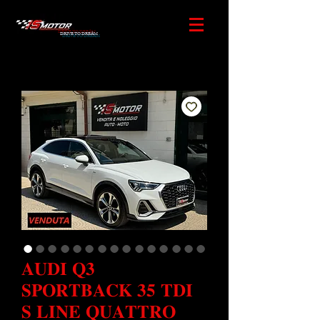
DRIVE TO DREAM
𝐀𝐔𝐃𝐈 𝐐𝟑
𝐒𝐏𝐎𝐑𝐓𝐁𝐀𝐂𝐊 𝟑𝟓 𝐓𝐃𝐈
𝐒 𝐋𝐈𝐍𝐄 𝐐𝐔𝐀𝐓𝐓𝐑𝐎