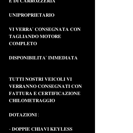
𝐄 𝐃𝐈 𝐂𝐀𝐑𝐑𝐎𝐙𝐙𝐄𝐑𝐈𝐀
𝐔𝐍𝐈𝐏𝐑𝐎𝐏𝐑𝐈𝐄𝐓𝐀𝐑𝐈𝐎
𝐕𝐈 𝐕𝐄𝐑𝐑𝐀' 𝐂𝐎𝐍𝐒𝐄𝐆𝐍𝐀𝐓𝐀 𝐂𝐎𝐍
𝐓𝐀𝐆𝐋𝐈𝐀𝐍𝐃𝐎 𝐌𝐎𝐓𝐎𝐑𝐄
𝐂𝐎𝐌𝐏𝐋𝐄𝐓𝐎
𝐃𝐈𝐒𝐏𝐎𝐍𝐈𝐁𝐈𝐋𝐈𝐓𝐀' 𝐈𝐌𝐌𝐄𝐃𝐈𝐀𝐓𝐀
𝐓𝐔𝐓𝐓𝐈 𝐍𝐎𝐒𝐓𝐑𝐈 𝐕𝐄𝐈𝐂𝐎𝐋𝐈 𝐕𝐈
𝐕𝐄𝐑𝐑𝐀𝐍𝐍𝐎 𝐂𝐎𝐍𝐒𝐄𝐆𝐍𝐀𝐓𝐈 𝐂𝐎𝐍
𝐅𝐀𝐓𝐓𝐔𝐑𝐀 𝐄 𝐂𝐄𝐑𝐓𝐈𝐅𝐈𝐂𝐀𝐙𝐈𝐎𝐍𝐄
𝐂𝐇𝐈𝐋𝐎𝐌𝐄𝐓𝐑𝐀𝐆𝐆𝐈𝐎
𝐃𝐎𝐓𝐀𝐙𝐈𝐎𝐍𝐈 :
- 𝐃𝐎𝐏𝐏𝐈𝐄 𝐂𝐇𝐈𝐀𝐕𝐈 𝐊𝐄𝐘𝐋𝐄𝐒𝐒