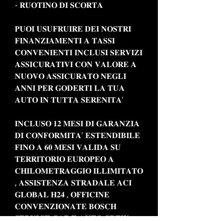
- 𝐑𝐔𝐎𝐓𝐈𝐍𝐎 𝐃𝐈 𝐒𝐂𝐎𝐑𝐓𝐀
𝐏𝐔𝐎𝐈 𝐔𝐒𝐔𝐅𝐑𝐔𝐈𝐑𝐄 𝐃𝐄𝐈 𝐍𝐎𝐒𝐓𝐑𝐈
𝐅𝐈𝐍𝐀𝐍𝐙𝐈𝐀𝐌𝐄𝐍𝐓𝐈 𝐀 𝐓𝐀𝐒𝐒𝐈
𝐂𝐎𝐍𝐕𝐄𝐍𝐈𝐄𝐍𝐓𝐈 𝐈𝐍𝐂𝐋𝐔𝐒𝐈 𝐒𝐄𝐑𝐕𝐈𝐙𝐈
𝐀𝐒𝐒𝐈𝐂𝐔𝐑𝐀𝐓𝐈𝐕𝐈 𝐂𝐎𝐍 𝐕𝐀𝐋𝐎𝐑𝐄 𝐀
𝐍𝐔𝐎𝐕𝐎 𝐀𝐒𝐒𝐈𝐂𝐔𝐑𝐀𝐓𝐎 𝐍𝐄𝐆𝐋𝐈
𝐀𝐍𝐍𝐈 𝐏𝐄𝐑 𝐆𝐎𝐃𝐄𝐑𝐓𝐈 𝐋𝐀 𝐓𝐔𝐀
𝐀𝐔𝐓𝐎 𝐈𝐍 𝐓𝐔𝐓𝐓𝐀 𝐒𝐄𝐑𝐄𝐍𝐈𝐓𝐀'
𝐈𝐍𝐂𝐋𝐔𝐒𝐎 𝟏𝟐 𝐌𝐄𝐒𝐈 𝐃𝐈 𝐆𝐀𝐑𝐀𝐍𝐙𝐈𝐀
𝐃𝐈 𝐂𝐎𝐍𝐅𝐎𝐑𝐌𝐈𝐓𝐀' 𝐄𝐒𝐓𝐄𝐍𝐃𝐈𝐁𝐈𝐋𝐄
𝐅𝐈𝐍𝐎 𝐀 𝟔𝟎 𝐌𝐄𝐒𝐈 𝐕𝐀𝐋𝐈𝐃𝐀 𝐒𝐔
𝐓𝐄𝐑𝐑𝐈𝐓𝐎𝐑𝐈𝐎 𝐄𝐔𝐑𝐎𝐏𝐄𝐎 𝐀
𝐂𝐇𝐈𝐋𝐎𝐌𝐄𝐓𝐑𝐀𝐆𝐆𝐈𝐎 𝐈𝐋𝐋𝐈𝐌𝐈𝐓𝐀𝐓𝐎
, 𝐀𝐒𝐒𝐈𝐒𝐓𝐄𝐍𝐙𝐀 𝐒𝐓𝐑𝐀𝐃𝐀𝐋𝐄 𝐀𝐂𝐈
𝐆𝐋𝐎𝐁𝐀𝐋 𝐇𝟐𝟒 , 𝐎𝐅𝐅𝐈𝐂𝐈𝐍𝐄
𝐂𝐎𝐍𝐕𝐄𝐍𝐙𝐈𝐎𝐍𝐀𝐓𝐄 𝐁𝐎𝐒𝐂𝐇
𝐒𝐄𝐑𝐕𝐈𝐂𝐄 𝐂𝐀𝐑 𝐄 𝐀𝐔𝐓𝐎 𝐂𝐑𝐄𝐖 ,