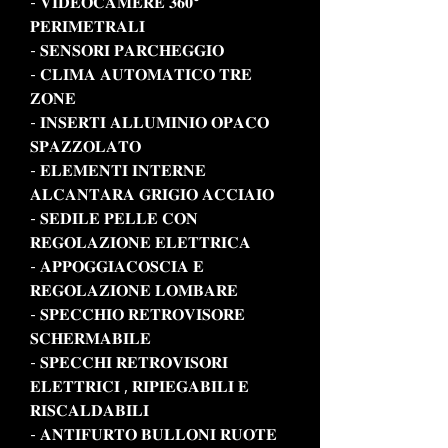
- 𝐕𝐈𝐃𝐄𝐎𝐂𝐀𝐌𝐄𝐑𝐄 𝟑𝟔𝟎°
𝐏𝐄𝐑𝐈𝐌𝐄𝐓𝐑𝐀𝐋𝐈
- 𝐒𝐄𝐍𝐒𝐎𝐑𝐈 𝐏𝐀𝐑𝐂𝐇𝐄𝐆𝐆𝐈𝐎
- 𝐂𝐋𝐈𝐌𝐀 𝐀𝐔𝐓𝐎𝐌𝐀𝐓𝐈𝐂𝐎 𝐓𝐑𝐄
𝐙𝐎𝐍𝐄
- 𝐈𝐍𝐒𝐄𝐑𝐓𝐈 𝐀𝐋𝐋𝐔𝐌𝐈𝐍𝐈𝐎 𝐎𝐏𝐀𝐂𝐎
𝐒𝐏𝐀𝐙𝐙𝐎𝐋𝐀𝐓𝐎
- 𝐄𝐋𝐄𝐌𝐄𝐍𝐓𝐈 𝐈𝐍𝐓𝐄𝐑𝐍𝐄
𝐀𝐋𝐂𝐀𝐍𝐓𝐀𝐑𝐀 𝐆𝐑𝐈𝐆𝐈𝐎 𝐀𝐂𝐂𝐈𝐀𝐈𝐎
- 𝐒𝐄𝐃𝐈𝐋𝐄 𝐏𝐄𝐋𝐋𝐄 𝐂𝐎𝐍
𝐑𝐄𝐆𝐎𝐋𝐀𝐙𝐈𝐎𝐍𝐄 𝐄𝐋𝐄𝐓𝐓𝐑𝐈𝐂𝐀
- 𝐀𝐏𝐏𝐎𝐆𝐆𝐈𝐀𝐂𝐎𝐒𝐂𝐈𝐀 𝐄
𝐑𝐄𝐆𝐎𝐋𝐀𝐙𝐈𝐎𝐍𝐄 𝐋𝐎𝐌𝐁𝐀𝐑𝐄
- 𝐒𝐏𝐄𝐂𝐂𝐇𝐈𝐎 𝐑𝐄𝐓𝐑𝐎𝐕𝐈𝐒𝐎𝐑𝐄
𝐒𝐂𝐇𝐄𝐑𝐌𝐀𝐁𝐈𝐋𝐄
- 𝐒𝐏𝐄𝐂𝐂𝐇𝐈 𝐑𝐄𝐓𝐑𝐎𝐕𝐈𝐒𝐎𝐑𝐈
𝐄𝐋𝐄𝐓𝐓𝐑𝐈𝐂𝐈 , 𝐑𝐈𝐏𝐈𝐄𝐆𝐀𝐁𝐈𝐋𝐈 𝐄
𝐑𝐈𝐒𝐂𝐀𝐋𝐃𝐀𝐁𝐈𝐋𝐈
- 𝐀𝐍𝐓𝐈𝐅𝐔𝐑𝐓𝐎 𝐁𝐔𝐋𝐋𝐎𝐍𝐈 𝐑𝐔𝐎𝐓𝐄