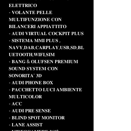
𝐄𝐋𝐄𝐓𝐓𝐑𝐈𝐂𝐎
- 𝐕𝐎𝐋𝐀𝐍𝐓𝐄 𝐏𝐄𝐋𝐋𝐄
𝐌𝐔𝐋𝐓𝐈𝐅𝐔𝐍𝐙𝐈𝐎𝐍𝐄 𝐂𝐎𝐍
𝐁𝐈𝐋𝐀𝐍𝐂𝐄𝐑𝐈 𝐀𝐏𝐏𝐈𝐀𝐓𝐓𝐈𝐓𝐎
- 𝐀𝐔𝐃𝐈 𝐕𝐈𝐑𝐓𝐔𝐀𝐋 𝐂𝐎𝐂𝐊𝐏𝐈𝐓 𝐏𝐋𝐔𝐒
- 𝐒𝐈𝐒𝐓𝐄𝐌𝐀 𝐌𝐌𝐈 𝐏𝐋𝐔𝐒 ,
𝐍𝐀𝐕𝐘,𝐃𝐀𝐁,𝐂𝐀𝐑𝐏𝐋𝐀𝐘,𝐔𝐒𝐁,𝐒𝐃,𝐁𝐋
𝐔𝐄𝐓𝐎𝐎𝐓𝐇,𝐖𝐈𝐅𝐈,𝐒𝐈𝐌
- 𝐁𝐀𝐍𝐆 & 𝐎𝐋𝐔𝐅𝐒𝐄𝐍 𝐏𝐑𝐄𝐌𝐈𝐔𝐌
𝐒𝐎𝐔𝐍𝐃 𝐒𝐘𝐒𝐓𝐄𝐌 𝐂𝐎𝐍
𝐒𝐎𝐍𝐎𝐑𝐈𝐓𝐀' 𝟑𝐃
- 𝐀𝐔𝐃𝐈 𝐏𝐇𝐎𝐍𝐄 𝐁𝐎𝐗
- 𝐏𝐀𝐂𝐂𝐇𝐄𝐓𝐓𝐎 𝐋𝐔𝐂𝐈 𝐀𝐌𝐁𝐈𝐄𝐍𝐓𝐄
𝐌𝐔𝐋𝐓𝐈𝐂𝐎𝐋𝐎𝐑
- 𝐀𝐂𝐂
- 𝐀𝐔𝐃𝐈 𝐏𝐑𝐄 𝐒𝐄𝐍𝐒𝐄
- 𝐁𝐋𝐈𝐍𝐃 𝐒𝐏𝐎𝐓 𝐌𝐎𝐍𝐈𝐓𝐎𝐑
- 𝐋𝐀𝐍𝐄 𝐀𝐒𝐒𝐈𝐒𝐓