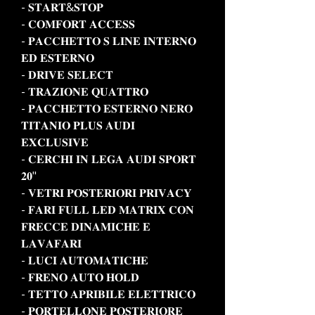
- 𝐒𝐓𝐀𝐑𝐓&𝐒𝐓𝐎𝐏
- 𝐂𝐎𝐌𝐅𝐎𝐑𝐓 𝐀𝐂𝐂𝐄𝐒𝐒
- 𝐏𝐀𝐂𝐂𝐇𝐄𝐓𝐓𝐎 𝐒 𝐋𝐈𝐍𝐄 𝐈𝐍𝐓𝐄𝐑𝐍𝐎
𝐄𝐃 𝐄𝐒𝐓𝐄𝐑𝐍𝐎
- 𝐃𝐑𝐈𝐕𝐄 𝐒𝐄𝐋𝐄𝐂𝐓
- 𝐓𝐑𝐀𝐙𝐈𝐎𝐍𝐄 𝐐𝐔𝐀𝐓𝐓𝐑𝐎
- 𝐏𝐀𝐂𝐂𝐇𝐄𝐓𝐓𝐎 𝐄𝐒𝐓𝐄𝐑𝐍𝐎 𝐍𝐄𝐑𝐎
𝐓𝐈𝐓𝐀𝐍𝐈𝐎 𝐏𝐋𝐔𝐒 𝐀𝐔𝐃𝐈
𝐄𝐗𝐂𝐋𝐔𝐒𝐈𝐕𝐄
- 𝐂𝐄𝐑𝐂𝐇𝐈 𝐈𝐍 𝐋𝐄𝐆𝐀 𝐀𝐔𝐃𝐈 𝐒𝐏𝐎𝐑𝐓
𝟐𝟎"
- 𝐕𝐄𝐓𝐑𝐈 𝐏𝐎𝐒𝐓𝐄𝐑𝐈𝐎𝐑𝐈 𝐏𝐑𝐈𝐕𝐀𝐂𝐘
- 𝐅𝐀𝐑𝐈 𝐅𝐔𝐋𝐋 𝐋𝐄𝐃 𝐌𝐀𝐓𝐑𝐈𝐗 𝐂𝐎𝐍
𝐅𝐑𝐄𝐂𝐂𝐄 𝐃𝐈𝐍𝐀𝐌𝐈𝐂𝐇𝐄 𝐄
𝐋𝐀𝐕𝐀𝐅𝐀𝐑𝐈
- 𝐋𝐔𝐂𝐈 𝐀𝐔𝐓𝐎𝐌𝐀𝐓𝐈𝐂𝐇𝐄
- 𝐅𝐑𝐄𝐍𝐎 𝐀𝐔𝐓𝐎 𝐇𝐎𝐋𝐃
- 𝐓𝐄𝐓𝐓𝐎 𝐀𝐏𝐑𝐈𝐁𝐈𝐋𝐄 𝐄𝐋𝐄𝐓𝐓𝐑𝐈𝐂𝐎
- 𝐏𝐎𝐑𝐓𝐄𝐋𝐋𝐎𝐍𝐄 𝐏𝐎𝐒𝐓𝐄𝐑𝐈𝐎𝐑𝐄