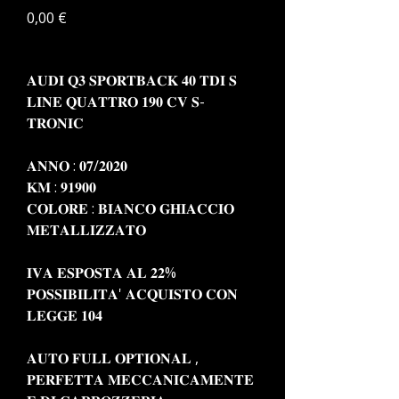
Prezzo
0,00 €
𝐀𝐔𝐃𝐈 𝐐𝟑 𝐒𝐏𝐎𝐑𝐓𝐁𝐀𝐂𝐊 𝟒𝟎 𝐓𝐃𝐈 𝐒
𝐋𝐈𝐍𝐄 𝐐𝐔𝐀𝐓𝐓𝐑𝐎 𝟏𝟗𝟎 𝐂𝐕 𝐒-
𝐓𝐑𝐎𝐍𝐈𝐂
𝐀𝐍𝐍𝐎 : 𝟎𝟕/𝟐𝟎𝟐𝟎
𝐊𝐌 : 𝟗𝟏𝟗𝟎𝟎
𝐂𝐎𝐋𝐎𝐑𝐄 : 𝐁𝐈𝐀𝐍𝐂𝐎 𝐆𝐇𝐈𝐀𝐂𝐂𝐈𝐎
𝐌𝐄𝐓𝐀𝐋𝐋𝐈𝐙𝐙𝐀𝐓𝐎
𝐈𝐕𝐀 𝐄𝐒𝐏𝐎𝐒𝐓𝐀 𝐀𝐋 𝟐𝟐%
𝐏𝐎𝐒𝐒𝐈𝐁𝐈𝐋𝐈𝐓𝐀' 𝐀𝐂𝐐𝐔𝐈𝐒𝐓𝐎 𝐂𝐎𝐍
𝐋𝐄𝐆𝐆𝐄 𝟏𝟎𝟒
𝐀𝐔𝐓𝐎 𝐅𝐔𝐋𝐋 𝐎𝐏𝐓𝐈𝐎𝐍𝐀𝐋 ,
𝐏𝐄𝐑𝐅𝐄𝐓𝐓𝐀 𝐌𝐄𝐂𝐂𝐀𝐍𝐈𝐂𝐀𝐌𝐄𝐍𝐓𝐄