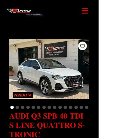
DRIVE TO DREAM
𝐀𝐔𝐃𝐈 𝐐𝟑 𝐒𝐏𝐁 𝟒𝟎 𝐓𝐃𝐈
𝐒 𝐋𝐈𝐍𝐄 𝐐𝐔𝐀𝐓𝐓𝐑𝐎 𝐒-
𝐓𝐑𝐎𝐍𝐈𝐂