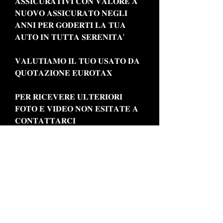
𝐀𝐒𝐒𝐈𝐂𝐔𝐑𝐀𝐓𝐈𝐕𝐈 𝐂𝐎𝐍 𝐕𝐀𝐋𝐎𝐑𝐄 𝐀
𝐍𝐔𝐎𝐕𝐎 𝐀𝐒𝐒𝐈𝐂𝐔𝐑𝐀𝐓𝐎 𝐍𝐄𝐆𝐋𝐈
𝐀𝐍𝐍𝐈 𝐏𝐄𝐑 𝐆𝐎𝐃𝐄𝐑𝐓𝐈 𝐋𝐀 𝐓𝐔𝐀
𝐀𝐔𝐓𝐎 𝐈𝐍 𝐓𝐔𝐓𝐓𝐀 𝐒𝐄𝐑𝐄𝐍𝐈𝐓𝐀'
𝐕𝐀𝐋𝐔𝐓𝐈𝐀𝐌𝐎 𝐈𝐋 𝐓𝐔𝐎 𝐔𝐒𝐀𝐓𝐎 𝐃𝐀
𝐐𝐔𝐎𝐓𝐀𝐙𝐈𝐎𝐍𝐄 𝐄𝐔𝐑𝐎𝐓𝐀𝐗
𝐏𝐄𝐑 𝐑𝐈𝐂𝐄𝐕𝐄𝐑𝐄 𝐔𝐋𝐓𝐄𝐑𝐈𝐎𝐑𝐈
𝐅𝐎𝐓𝐎 𝐄 𝐕𝐈𝐃𝐄𝐎 𝐍𝐎𝐍 𝐄𝐒𝐈𝐓𝐀𝐓𝐄 𝐀
𝐂𝐎𝐍𝐓𝐀𝐓𝐓𝐀𝐑𝐂𝐈
𝐏𝐄𝐑 𝐈𝐍𝐅𝐎𝐑𝐌𝐀𝐙𝐈𝐎𝐍𝐈
𝐂𝐎𝐍𝐓𝐀𝐓𝐓𝐀𝐑𝐄
𝐂𝐎𝐍𝐂𝐄𝐒𝐒𝐈𝐎𝐍𝐀𝐑𝐈𝐀 𝐈𝐒 𝐌𝐎𝐓𝐎𝐑
𝐓𝐄𝐋 : 𝟎𝟖𝟖𝟓 𝟎𝟗𝟎𝟎𝟎𝟕
𝐂𝐄𝐋𝐋/𝐖𝐇𝐀𝐓𝐒𝐀𝐏𝐏 : 𝟑𝟕𝟓 𝟓𝟔𝟎𝟔𝟓𝟐𝟎