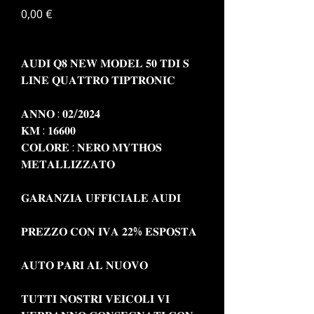
Prezzo
0,00 €
𝐀𝐔𝐃𝐈 𝐐𝟖 𝐍𝐄𝐖 𝐌𝐎𝐃𝐄𝐋 𝟓𝟎 𝐓𝐃𝐈 𝐒
𝐋𝐈𝐍𝐄 𝐐𝐔𝐀𝐓𝐓𝐑𝐎 𝐓𝐈𝐏𝐓𝐑𝐎𝐍𝐈𝐂
𝐀𝐍𝐍𝐎 : 𝟎𝟐/𝟐𝟎𝟐𝟒
𝐊𝐌 : 𝟏𝟔𝟔𝟎𝟎
𝐂𝐎𝐋𝐎𝐑𝐄 : 𝐍𝐄𝐑𝐎 𝐌𝐘𝐓𝐇𝐎𝐒
𝐌𝐄𝐓𝐀𝐋𝐋𝐈𝐙𝐙𝐀𝐓𝐎
𝐆𝐀𝐑𝐀𝐍𝐙𝐈𝐀 𝐔𝐅𝐅𝐈𝐂𝐈𝐀𝐋𝐄 𝐀𝐔𝐃𝐈
𝐏𝐑𝐄𝐙𝐙𝐎 𝐂𝐎𝐍 𝐈𝐕𝐀 𝟐𝟐% 𝐄𝐒𝐏𝐎𝐒𝐓𝐀
𝐀𝐔𝐓𝐎 𝐏𝐀𝐑𝐈 𝐀𝐋 𝐍𝐔𝐎𝐕𝐎
𝐓𝐔𝐓𝐓𝐈 𝐍𝐎𝐒𝐓𝐑𝐈 𝐕𝐄𝐈𝐂𝐎𝐋𝐈 𝐕𝐈