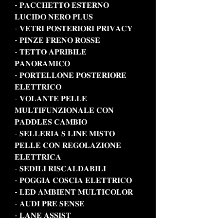
- 𝐏𝐀𝐂𝐂𝐇𝐄𝐓𝐓𝐎 𝐄𝐒𝐓𝐄𝐑𝐍𝐎
𝐋𝐔𝐂𝐈𝐃𝐎 𝐍𝐄𝐑𝐎 𝐏𝐋𝐔𝐒
- 𝐕𝐄𝐓𝐑𝐈 𝐏𝐎𝐒𝐓𝐄𝐑𝐈𝐎𝐑𝐈 𝐏𝐑𝐈𝐕𝐀𝐂𝐘
- 𝐏𝐈𝐍𝐙𝐄 𝐅𝐑𝐄𝐍𝐎 𝐑𝐎𝐒𝐒𝐄
- 𝐓𝐄𝐓𝐓𝐎 𝐀𝐏𝐑𝐈𝐁𝐈𝐋𝐄
𝐏𝐀𝐍𝐎𝐑𝐀𝐌𝐈𝐂𝐎
- 𝐏𝐎𝐑𝐓𝐄𝐋𝐋𝐎𝐍𝐄 𝐏𝐎𝐒𝐓𝐄𝐑𝐈𝐎𝐑𝐄
𝐄𝐋𝐄𝐓𝐓𝐑𝐈𝐂𝐎
- 𝐕𝐎𝐋𝐀𝐍𝐓𝐄 𝐏𝐄𝐋𝐋𝐄
𝐌𝐔𝐋𝐓𝐈𝐅𝐔𝐍𝐙𝐈𝐎𝐍𝐀𝐋𝐄 𝐂𝐎𝐍
𝐏𝐀𝐃𝐃𝐋𝐄𝐒 𝐂𝐀𝐌𝐁𝐈𝐎
- 𝐒𝐄𝐋𝐋𝐄𝐑𝐈𝐀 𝐒 𝐋𝐈𝐍𝐄 𝐌𝐈𝐒𝐓𝐎
𝐏𝐄𝐋𝐋𝐄 𝐂𝐎𝐍 𝐑𝐄𝐆𝐎𝐋𝐀𝐙𝐈𝐎𝐍𝐄
𝐄𝐋𝐄𝐓𝐓𝐑𝐈𝐂𝐀
- 𝐒𝐄𝐃𝐈𝐋𝐈 𝐑𝐈𝐒𝐂𝐀𝐋𝐃𝐀𝐁𝐈𝐋𝐈
- 𝐏𝐎𝐆𝐆𝐈𝐀 𝐂𝐎𝐒𝐂𝐈𝐀 𝐄𝐋𝐄𝐓𝐓𝐑𝐈𝐂𝐎
- 𝐋𝐄𝐃 𝐀𝐌𝐁𝐈𝐄𝐍𝐓 𝐌𝐔𝐋𝐓𝐈𝐂𝐎𝐋𝐎𝐑
- 𝐀𝐔𝐃𝐈 𝐏𝐑𝐄 𝐒𝐄𝐍𝐒𝐄
- 𝐋𝐀𝐍𝐄 𝐀𝐒𝐒𝐈𝐒𝐓