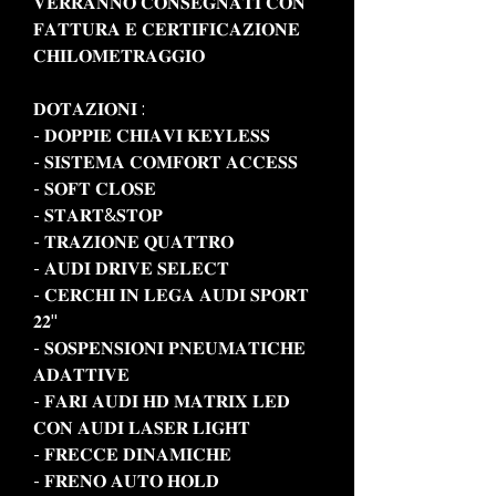
𝐕𝐄𝐑𝐑𝐀𝐍𝐍𝐎 𝐂𝐎𝐍𝐒𝐄𝐆𝐍𝐀𝐓𝐈 𝐂𝐎𝐍
𝐅𝐀𝐓𝐓𝐔𝐑𝐀 𝐄 𝐂𝐄𝐑𝐓𝐈𝐅𝐈𝐂𝐀𝐙𝐈𝐎𝐍𝐄
𝐂𝐇𝐈𝐋𝐎𝐌𝐄𝐓𝐑𝐀𝐆𝐆𝐈𝐎
𝐃𝐎𝐓𝐀𝐙𝐈𝐎𝐍𝐈 :
- 𝐃𝐎𝐏𝐏𝐈𝐄 𝐂𝐇𝐈𝐀𝐕𝐈 𝐊𝐄𝐘𝐋𝐄𝐒𝐒
- 𝐒𝐈𝐒𝐓𝐄𝐌𝐀 𝐂𝐎𝐌𝐅𝐎𝐑𝐓 𝐀𝐂𝐂𝐄𝐒𝐒
- 𝐒𝐎𝐅𝐓 𝐂𝐋𝐎𝐒𝐄
- 𝐒𝐓𝐀𝐑𝐓&𝐒𝐓𝐎𝐏
- 𝐓𝐑𝐀𝐙𝐈𝐎𝐍𝐄 𝐐𝐔𝐀𝐓𝐓𝐑𝐎
- 𝐀𝐔𝐃𝐈 𝐃𝐑𝐈𝐕𝐄 𝐒𝐄𝐋𝐄𝐂𝐓
- 𝐂𝐄𝐑𝐂𝐇𝐈 𝐈𝐍 𝐋𝐄𝐆𝐀 𝐀𝐔𝐃𝐈 𝐒𝐏𝐎𝐑𝐓
𝟐𝟐"
- 𝐒𝐎𝐒𝐏𝐄𝐍𝐒𝐈𝐎𝐍𝐈 𝐏𝐍𝐄𝐔𝐌𝐀𝐓𝐈𝐂𝐇𝐄
𝐀𝐃𝐀𝐓𝐓𝐈𝐕𝐄
- 𝐅𝐀𝐑𝐈 𝐀𝐔𝐃𝐈 𝐇𝐃 𝐌𝐀𝐓𝐑𝐈𝐗 𝐋𝐄𝐃
𝐂𝐎𝐍 𝐀𝐔𝐃𝐈 𝐋𝐀𝐒𝐄𝐑 𝐋𝐈𝐆𝐇𝐓
- 𝐅𝐑𝐄𝐂𝐂𝐄 𝐃𝐈𝐍𝐀𝐌𝐈𝐂𝐇𝐄
- 𝐅𝐑𝐄𝐍𝐎 𝐀𝐔𝐓𝐎 𝐇𝐎𝐋𝐃