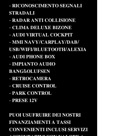
- 𝐑𝐈𝐂𝐎𝐍𝐎𝐒𝐂𝐈𝐌𝐄𝐍𝐓𝐎 𝐒𝐄𝐆𝐍𝐀𝐋𝐈
𝐒𝐓𝐑𝐀𝐃𝐀𝐋𝐈
- 𝐑𝐀𝐃𝐀𝐑 𝐀𝐍𝐓𝐈 𝐂𝐎𝐋𝐋𝐈𝐒𝐈𝐎𝐍𝐄
- 𝐂𝐋𝐈𝐌𝐀 𝐃𝐄𝐋𝐔𝐗𝐄 𝐁𝐈𝐙𝐎𝐍𝐄
- 𝐀𝐔𝐃𝐈 𝐕𝐈𝐑𝐓𝐔𝐀𝐋 𝐂𝐎𝐂𝐊𝐏𝐈𝐓
- 𝐌𝐌𝐈 𝐍𝐀𝐕𝐘/𝐂𝐀𝐑𝐏𝐋𝐀𝐘/𝐃𝐀𝐁/
𝐔𝐒𝐁/𝐖𝐈𝐅𝐈/𝐁𝐋𝐔𝐄𝐓𝐎𝐎𝐓𝐇/𝐀𝐋𝐄𝐗𝐈𝐀
- 𝐀𝐔𝐃𝐈 𝐏𝐇𝐎𝐍𝐄 𝐁𝐎𝐗
- 𝐈𝐌𝐏𝐈𝐀𝐍𝐓𝐎 𝐀𝐔𝐃𝐈𝐎
𝐁𝐀𝐍𝐆&𝐎𝐋𝐔𝐅𝐒𝐄𝐍
- 𝐑𝐄𝐓𝐑𝐎𝐂𝐀𝐌𝐄𝐑𝐀
- 𝐂𝐑𝐔𝐈𝐒𝐄 𝐂𝐎𝐍𝐓𝐑𝐎𝐋
- 𝐏𝐀𝐑𝐊 𝐂𝐎𝐍𝐓𝐑𝐎𝐋
- 𝐏𝐑𝐄𝐒𝐄 𝟏𝟐𝐕
𝐏𝐔𝐎𝐈 𝐔𝐒𝐔𝐅𝐑𝐔𝐈𝐑𝐄 𝐃𝐄𝐈 𝐍𝐎𝐒𝐓𝐑𝐈
𝐅𝐈𝐍𝐀𝐍𝐙𝐈𝐀𝐌𝐄𝐍𝐓𝐈 𝐀 𝐓𝐀𝐒𝐒𝐈
𝐂𝐎𝐍𝐕𝐄𝐍𝐈𝐄𝐍𝐓𝐈 𝐈𝐍𝐂𝐋𝐔𝐒𝐈 𝐒𝐄𝐑𝐕𝐈𝐙𝐈