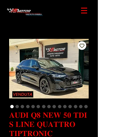
DRIVE TO DREAM
𝐀𝐔𝐃𝐈 𝐐𝟖 𝐍𝐄𝐖 𝟓𝟎 𝐓𝐃𝐈
𝐒 𝐋𝐈𝐍𝐄 𝐐𝐔𝐀𝐓𝐓𝐑𝐎
𝐓𝐈𝐏𝐓𝐑𝐎𝐍𝐈𝐂