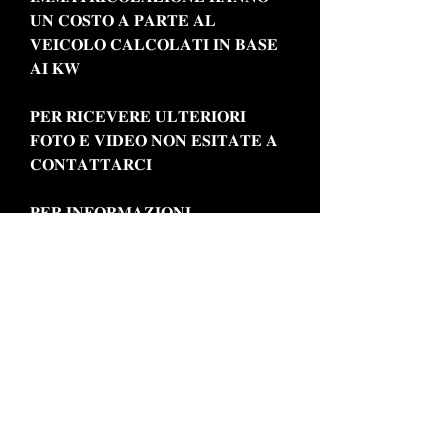
𝐔𝐍 𝐂𝐎𝐒𝐓𝐎 𝐀 𝐏𝐀𝐑𝐓𝐄 𝐀𝐋
𝐕𝐄𝐈𝐂𝐎𝐋𝐎 𝐂𝐀𝐋𝐂𝐎𝐋𝐀𝐓𝐈 𝐈𝐍 𝐁𝐀𝐒𝐄
𝐀𝐈 𝐊𝐖
𝐏𝐄𝐑 𝐑𝐈𝐂𝐄𝐕𝐄𝐑𝐄 𝐔𝐋𝐓𝐄𝐑𝐈𝐎𝐑𝐈
𝐅𝐎𝐓𝐎 𝐄 𝐕𝐈𝐃𝐄𝐎 𝐍𝐎𝐍 𝐄𝐒𝐈𝐓𝐀𝐓𝐄 𝐀
𝐂𝐎𝐍𝐓𝐀𝐓𝐓𝐀𝐑𝐂𝐈
𝐏𝐄𝐑 𝐈𝐍𝐅𝐎𝐑𝐌𝐀𝐙𝐈𝐎𝐍𝐈
𝐂𝐎𝐍𝐓𝐀𝐓𝐓𝐀𝐑𝐄
𝐂𝐎𝐍𝐂𝐄𝐒𝐒𝐈𝐎𝐍𝐀𝐑𝐈𝐀 𝐈𝐒 𝐌𝐎𝐓𝐎𝐑
𝐓𝐄𝐋 : 𝟎𝟖𝟖𝟓 𝟎𝟗𝟎𝟎𝟎𝟕
𝐂𝐄𝐋𝐋/𝐖𝐇𝐀𝐓𝐒𝐀𝐏𝐏 : 𝟑𝟕𝟓 𝟓𝟔𝟎𝟔𝟓𝟐𝟎