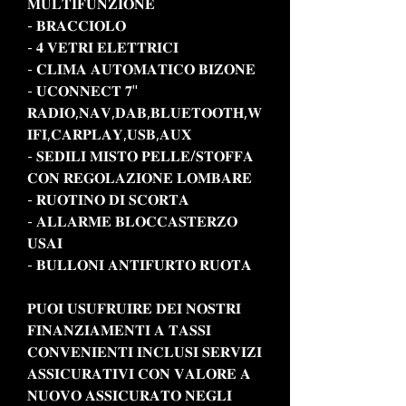
𝐌𝐔𝐋𝐓𝐈𝐅𝐔𝐍𝐙𝐈𝐎𝐍𝐄
- 𝐁𝐑𝐀𝐂𝐂𝐈𝐎𝐋𝐎
- 𝟒 𝐕𝐄𝐓𝐑𝐈 𝐄𝐋𝐄𝐓𝐓𝐑𝐈𝐂𝐈
- 𝐂𝐋𝐈𝐌𝐀 𝐀𝐔𝐓𝐎𝐌𝐀𝐓𝐈𝐂𝐎 𝐁𝐈𝐙𝐎𝐍𝐄
- 𝐔𝐂𝐎𝐍𝐍𝐄𝐂𝐓 𝟕"
𝐑𝐀𝐃𝐈𝐎,𝐍𝐀𝐕,𝐃𝐀𝐁,𝐁𝐋𝐔𝐄𝐓𝐎𝐎𝐓𝐇,𝐖
𝐈𝐅𝐈,𝐂𝐀𝐑𝐏𝐋𝐀𝐘,𝐔𝐒𝐁,𝐀𝐔𝐗
- 𝐒𝐄𝐃𝐈𝐋𝐈 𝐌𝐈𝐒𝐓𝐎 𝐏𝐄𝐋𝐋𝐄/𝐒𝐓𝐎𝐅𝐅𝐀
𝐂𝐎𝐍 𝐑𝐄𝐆𝐎𝐋𝐀𝐙𝐈𝐎𝐍𝐄 𝐋𝐎𝐌𝐁𝐀𝐑𝐄
- 𝐑𝐔𝐎𝐓𝐈𝐍𝐎 𝐃𝐈 𝐒𝐂𝐎𝐑𝐓𝐀
- 𝐀𝐋𝐋𝐀𝐑𝐌𝐄 𝐁𝐋𝐎𝐂𝐂𝐀𝐒𝐓𝐄𝐑𝐙𝐎
𝐔𝐒𝐀𝐈
- 𝐁𝐔𝐋𝐋𝐎𝐍𝐈 𝐀𝐍𝐓𝐈𝐅𝐔𝐑𝐓𝐎 𝐑𝐔𝐎𝐓𝐀
𝐏𝐔𝐎𝐈 𝐔𝐒𝐔𝐅𝐑𝐔𝐈𝐑𝐄 𝐃𝐄𝐈 𝐍𝐎𝐒𝐓𝐑𝐈
𝐅𝐈𝐍𝐀𝐍𝐙𝐈𝐀𝐌𝐄𝐍𝐓𝐈 𝐀 𝐓𝐀𝐒𝐒𝐈
𝐂𝐎𝐍𝐕𝐄𝐍𝐈𝐄𝐍𝐓𝐈 𝐈𝐍𝐂𝐋𝐔𝐒𝐈 𝐒𝐄𝐑𝐕𝐈𝐙𝐈
𝐀𝐒𝐒𝐈𝐂𝐔𝐑𝐀𝐓𝐈𝐕𝐈 𝐂𝐎𝐍 𝐕𝐀𝐋𝐎𝐑𝐄 𝐀
𝐍𝐔𝐎𝐕𝐎 𝐀𝐒𝐒𝐈𝐂𝐔𝐑𝐀𝐓𝐎 𝐍𝐄𝐆𝐋𝐈