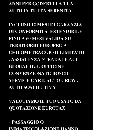
𝐀𝐍𝐍𝐈 𝐏𝐄𝐑 𝐆𝐎𝐃𝐄𝐑𝐓𝐈 𝐋𝐀 𝐓𝐔𝐀
𝐀𝐔𝐓𝐎 𝐈𝐍 𝐓𝐔𝐓𝐓𝐀 𝐒𝐄𝐑𝐄𝐍𝐈𝐓𝐀'
𝐈𝐍𝐂𝐋𝐔𝐒𝐎 𝟏𝟐 𝐌𝐄𝐒𝐈 𝐃𝐈 𝐆𝐀𝐑𝐀𝐍𝐙𝐈𝐀
𝐃𝐈 𝐂𝐎𝐍𝐅𝐎𝐑𝐌𝐈𝐓𝐀' 𝐄𝐒𝐓𝐄𝐍𝐃𝐈𝐁𝐈𝐋𝐄
𝐅𝐈𝐍𝐎 𝐀 𝟔𝟎 𝐌𝐄𝐒𝐈 𝐕𝐀𝐋𝐈𝐃𝐀 𝐒𝐔
𝐓𝐄𝐑𝐑𝐈𝐓𝐎𝐑𝐈𝐎 𝐄𝐔𝐑𝐎𝐏𝐄𝐎 𝐀
𝐂𝐇𝐈𝐋𝐎𝐌𝐄𝐓𝐑𝐀𝐆𝐆𝐈𝐎 𝐈𝐋𝐋𝐈𝐌𝐈𝐓𝐀𝐓𝐎
, 𝐀𝐒𝐒𝐈𝐒𝐓𝐄𝐍𝐙𝐀 𝐒𝐓𝐑𝐀𝐃𝐀𝐋𝐄 𝐀𝐂𝐈
𝐆𝐋𝐎𝐁𝐀𝐋 𝐇𝟐𝟒 , 𝐎𝐅𝐅𝐈𝐂𝐈𝐍𝐄
𝐂𝐎𝐍𝐕𝐄𝐍𝐙𝐈𝐎𝐍𝐀𝐓𝐄 𝐁𝐎𝐒𝐂𝐇
𝐒𝐄𝐑𝐕𝐈𝐂𝐄 𝐂𝐀𝐑 𝐄 𝐀𝐔𝐓𝐎 𝐂𝐑𝐄𝐖 ,
𝐀𝐔𝐓𝐎 𝐒𝐎𝐒𝐓𝐈𝐓𝐔𝐓𝐈𝐕𝐀
𝐕𝐀𝐋𝐔𝐓𝐈𝐀𝐌𝐎 𝐈𝐋 𝐓𝐔𝐎 𝐔𝐒𝐀𝐓𝐎 𝐃𝐀
𝐐𝐔𝐎𝐓𝐀𝐙𝐈𝐎𝐍𝐄 𝐄𝐔𝐑𝐎𝐓𝐀𝐗
- 𝐏𝐀𝐒𝐒𝐀𝐆𝐆𝐈𝐎 𝐎
𝐈𝐌𝐌𝐀𝐓𝐑𝐈𝐂𝐎𝐋𝐀𝐙𝐈𝐎𝐍𝐄 𝐇𝐀𝐍𝐍𝐎