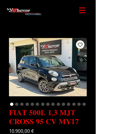
DRIVE TO DREAM
𝐅𝐈𝐀𝐓 𝟓𝟎𝟎𝐋 𝟏,𝟑 𝐌𝐉𝐓
𝐂𝐑𝐎𝐒𝐒 𝟗𝟓 𝐂𝐕 𝐌𝐘𝟏𝟕
Prezzo
10.900,00 €