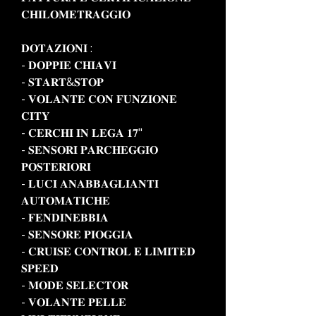
𝐂𝐇𝐈𝐋𝐎𝐌𝐄𝐓𝐑𝐀𝐆𝐆𝐈𝐎
𝐃𝐎𝐓𝐀𝐙𝐈𝐎𝐍𝐈 :
- 𝐃𝐎𝐏𝐏𝐈𝐄 𝐂𝐇𝐈𝐀𝐕𝐈
- 𝐒𝐓𝐀𝐑𝐓&𝐒𝐓𝐎𝐏
- 𝐕𝐎𝐋𝐀𝐍𝐓𝐄 𝐂𝐎𝐍 𝐅𝐔𝐍𝐙𝐈𝐎𝐍𝐄
𝐂𝐈𝐓𝐘
- 𝐂𝐄𝐑𝐂𝐇𝐈 𝐈𝐍 𝐋𝐄𝐆𝐀 𝟏𝟕"
- 𝐒𝐄𝐍𝐒𝐎𝐑𝐈 𝐏𝐀𝐑𝐂𝐇𝐄𝐆𝐆𝐈𝐎
𝐏𝐎𝐒𝐓𝐄𝐑𝐈𝐎𝐑𝐈
- 𝐋𝐔𝐂𝐈 𝐀𝐍𝐀𝐁𝐁𝐀𝐆𝐋𝐈𝐀𝐍𝐓𝐈
𝐀𝐔𝐓𝐎𝐌𝐀𝐓𝐈𝐂𝐇𝐄
- 𝐅𝐄𝐍𝐃𝐈𝐍𝐄𝐁𝐁𝐈𝐀
- 𝐒𝐄𝐍𝐒𝐎𝐑𝐄 𝐏𝐈𝐎𝐆𝐆𝐈𝐀
- 𝐂𝐑𝐔𝐈𝐒𝐄 𝐂𝐎𝐍𝐓𝐑𝐎𝐋 𝐄 𝐋𝐈𝐌𝐈𝐓𝐄𝐃
𝐒𝐏𝐄𝐄𝐃
- 𝐌𝐎𝐃𝐄 𝐒𝐄𝐋𝐄𝐂𝐓𝐎𝐑
- 𝐕𝐎𝐋𝐀𝐍𝐓𝐄 𝐏𝐄𝐋𝐋𝐄