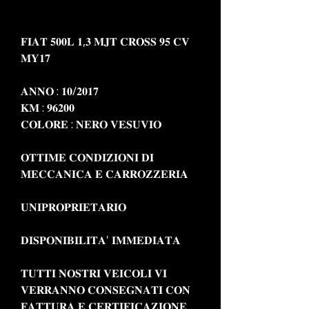
𝐅𝐈𝐀𝐓 𝟓𝟎𝟎𝐋 𝟏,𝟑 𝐌𝐉𝐓 𝐂𝐑𝐎𝐒𝐒 𝟗𝟓 𝐂𝐕
𝐌𝐘𝟏𝟕
𝐀𝐍𝐍𝐎 : 𝟏𝟎/𝟐𝟎𝟏𝟕
𝐊𝐌 : 𝟗𝟔𝟐𝟎𝟎
𝐂𝐎𝐋𝐎𝐑𝐄 : 𝐍𝐄𝐑𝐎 𝐕𝐄𝐒𝐔𝐕𝐈𝐎
𝐎𝐓𝐓𝐈𝐌𝐄 𝐂𝐎𝐍𝐃𝐈𝐙𝐈𝐎𝐍𝐈 𝐃𝐈
𝐌𝐄𝐂𝐂𝐀𝐍𝐈𝐂𝐀 𝐄 𝐂𝐀𝐑𝐑𝐎𝐙𝐙𝐄𝐑𝐈𝐀
𝐔𝐍𝐈𝐏𝐑𝐎𝐏𝐑𝐈𝐄𝐓𝐀𝐑𝐈𝐎
𝐃𝐈𝐒𝐏𝐎𝐍𝐈𝐁𝐈𝐋𝐈𝐓𝐀' 𝐈𝐌𝐌𝐄𝐃𝐈𝐀𝐓𝐀
𝐓𝐔𝐓𝐓𝐈 𝐍𝐎𝐒𝐓𝐑𝐈 𝐕𝐄𝐈𝐂𝐎𝐋𝐈 𝐕𝐈
𝐕𝐄𝐑𝐑𝐀𝐍𝐍𝐎 𝐂𝐎𝐍𝐒𝐄𝐆𝐍𝐀𝐓𝐈 𝐂𝐎𝐍
𝐅𝐀𝐓𝐓𝐔𝐑𝐀 𝐄 𝐂𝐄𝐑𝐓𝐈𝐅𝐈𝐂𝐀𝐙𝐈𝐎𝐍𝐄