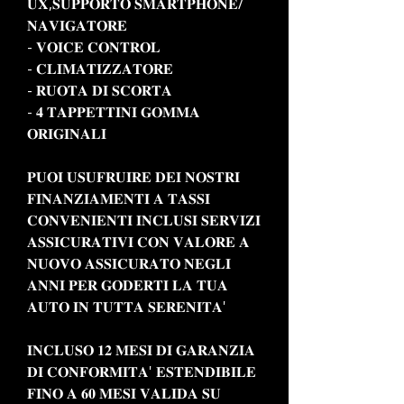
𝐔𝐗,𝐒𝐔𝐏𝐏𝐎𝐑𝐓𝐎 𝐒𝐌𝐀𝐑𝐓𝐏𝐇𝐎𝐍𝐄/
𝐍𝐀𝐕𝐈𝐆𝐀𝐓𝐎𝐑𝐄
- 𝐕𝐎𝐈𝐂𝐄 𝐂𝐎𝐍𝐓𝐑𝐎𝐋
- 𝐂𝐋𝐈𝐌𝐀𝐓𝐈𝐙𝐙𝐀𝐓𝐎𝐑𝐄
- 𝐑𝐔𝐎𝐓𝐀 𝐃𝐈 𝐒𝐂𝐎𝐑𝐓𝐀
- 𝟒 𝐓𝐀𝐏𝐏𝐄𝐓𝐓𝐈𝐍𝐈 𝐆𝐎𝐌𝐌𝐀
𝐎𝐑𝐈𝐆𝐈𝐍𝐀𝐋𝐈
𝐏𝐔𝐎𝐈 𝐔𝐒𝐔𝐅𝐑𝐔𝐈𝐑𝐄 𝐃𝐄𝐈 𝐍𝐎𝐒𝐓𝐑𝐈
𝐅𝐈𝐍𝐀𝐍𝐙𝐈𝐀𝐌𝐄𝐍𝐓𝐈 𝐀 𝐓𝐀𝐒𝐒𝐈
𝐂𝐎𝐍𝐕𝐄𝐍𝐈𝐄𝐍𝐓𝐈 𝐈𝐍𝐂𝐋𝐔𝐒𝐈 𝐒𝐄𝐑𝐕𝐈𝐙𝐈
𝐀𝐒𝐒𝐈𝐂𝐔𝐑𝐀𝐓𝐈𝐕𝐈 𝐂𝐎𝐍 𝐕𝐀𝐋𝐎𝐑𝐄 𝐀
𝐍𝐔𝐎𝐕𝐎 𝐀𝐒𝐒𝐈𝐂𝐔𝐑𝐀𝐓𝐎 𝐍𝐄𝐆𝐋𝐈
𝐀𝐍𝐍𝐈 𝐏𝐄𝐑 𝐆𝐎𝐃𝐄𝐑𝐓𝐈 𝐋𝐀 𝐓𝐔𝐀
𝐀𝐔𝐓𝐎 𝐈𝐍 𝐓𝐔𝐓𝐓𝐀 𝐒𝐄𝐑𝐄𝐍𝐈𝐓𝐀'
𝐈𝐍𝐂𝐋𝐔𝐒𝐎 𝟏𝟐 𝐌𝐄𝐒𝐈 𝐃𝐈 𝐆𝐀𝐑𝐀𝐍𝐙𝐈𝐀
𝐃𝐈 𝐂𝐎𝐍𝐅𝐎𝐑𝐌𝐈𝐓𝐀' 𝐄𝐒𝐓𝐄𝐍𝐃𝐈𝐁𝐈𝐋𝐄
𝐅𝐈𝐍𝐎 𝐀 𝟔𝟎 𝐌𝐄𝐒𝐈 𝐕𝐀𝐋𝐈𝐃𝐀 𝐒𝐔