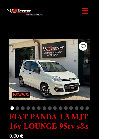
DRIVE TO DREAM
𝐅𝐈𝐀𝐓 𝐏𝐀𝐍𝐃𝐀 𝟏,𝟑 𝐌𝐉𝐓
𝟏𝟔𝐯 𝐋𝐎𝐔𝐍𝐆𝐄 𝟗𝟓𝐜𝐯 𝐬&𝐬
Prezzo
0,00 €