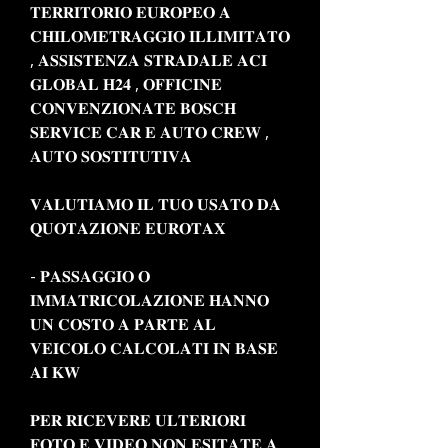
𝐓𝐄𝐑𝐑𝐈𝐓𝐎𝐑𝐈𝐎 𝐄𝐔𝐑𝐎𝐏𝐄𝐎 𝐀
𝐂𝐇𝐈𝐋𝐎𝐌𝐄𝐓𝐑𝐀𝐆𝐆𝐈𝐎 𝐈𝐋𝐋𝐈𝐌𝐈𝐓𝐀𝐓𝐎
, 𝐀𝐒𝐒𝐈𝐒𝐓𝐄𝐍𝐙𝐀 𝐒𝐓𝐑𝐀𝐃𝐀𝐋𝐄 𝐀𝐂𝐈
𝐆𝐋𝐎𝐁𝐀𝐋 𝐇𝟐𝟒 , 𝐎𝐅𝐅𝐈𝐂𝐈𝐍𝐄
𝐂𝐎𝐍𝐕𝐄𝐍𝐙𝐈𝐎𝐍𝐀𝐓𝐄 𝐁𝐎𝐒𝐂𝐇
𝐒𝐄𝐑𝐕𝐈𝐂𝐄 𝐂𝐀𝐑 𝐄 𝐀𝐔𝐓𝐎 𝐂𝐑𝐄𝐖 ,
𝐀𝐔𝐓𝐎 𝐒𝐎𝐒𝐓𝐈𝐓𝐔𝐓𝐈𝐕𝐀
𝐕𝐀𝐋𝐔𝐓𝐈𝐀𝐌𝐎 𝐈𝐋 𝐓𝐔𝐎 𝐔𝐒𝐀𝐓𝐎 𝐃𝐀
𝐐𝐔𝐎𝐓𝐀𝐙𝐈𝐎𝐍𝐄 𝐄𝐔𝐑𝐎𝐓𝐀𝐗
- 𝐏𝐀𝐒𝐒𝐀𝐆𝐆𝐈𝐎 𝐎
𝐈𝐌𝐌𝐀𝐓𝐑𝐈𝐂𝐎𝐋𝐀𝐙𝐈𝐎𝐍𝐄 𝐇𝐀𝐍𝐍𝐎
𝐔𝐍 𝐂𝐎𝐒𝐓𝐎 𝐀 𝐏𝐀𝐑𝐓𝐄 𝐀𝐋
𝐕𝐄𝐈𝐂𝐎𝐋𝐎 𝐂𝐀𝐋𝐂𝐎𝐋𝐀𝐓𝐈 𝐈𝐍 𝐁𝐀𝐒𝐄
𝐀𝐈 𝐊𝐖
𝐏𝐄𝐑 𝐑𝐈𝐂𝐄𝐕𝐄𝐑𝐄 𝐔𝐋𝐓𝐄𝐑𝐈𝐎𝐑𝐈
𝐅𝐎𝐓𝐎 𝐄 𝐕𝐈𝐃𝐄𝐎 𝐍𝐎𝐍 𝐄𝐒𝐈𝐓𝐀𝐓𝐄 𝐀