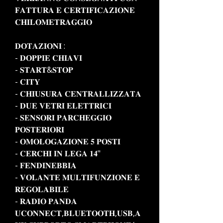
𝐅𝐀𝐓𝐓𝐔𝐑𝐀 𝐄 𝐂𝐄𝐑𝐓𝐈𝐅𝐈𝐂𝐀𝐙𝐈𝐎𝐍𝐄
𝐂𝐇𝐈𝐋𝐎𝐌𝐄𝐓𝐑𝐀𝐆𝐆𝐈𝐎
𝐃𝐎𝐓𝐀𝐙𝐈𝐎𝐍𝐈 :
- 𝐃𝐎𝐏𝐏𝐈𝐄 𝐂𝐇𝐈𝐀𝐕𝐈
- 𝐒𝐓𝐀𝐑𝐓&𝐒𝐓𝐎𝐏
- 𝐂𝐈𝐓𝐘
- 𝐂𝐇𝐈𝐔𝐒𝐔𝐑𝐀 𝐂𝐄𝐍𝐓𝐑𝐀𝐋𝐋𝐈𝐙𝐙𝐀𝐓𝐀
- 𝐃𝐔𝐄 𝐕𝐄𝐓𝐑𝐈 𝐄𝐋𝐄𝐓𝐓𝐑𝐈𝐂𝐈
- 𝐒𝐄𝐍𝐒𝐎𝐑𝐈 𝐏𝐀𝐑𝐂𝐇𝐄𝐆𝐆𝐈𝐎
𝐏𝐎𝐒𝐓𝐄𝐑𝐈𝐎𝐑𝐈
- 𝐎𝐌𝐎𝐋𝐎𝐆𝐀𝐙𝐈𝐎𝐍𝐄 𝟓 𝐏𝐎𝐒𝐓𝐈
- 𝐂𝐄𝐑𝐂𝐇𝐈 𝐈𝐍 𝐋𝐄𝐆𝐀 𝟏𝟒"
- 𝐅𝐄𝐍𝐃𝐈𝐍𝐄𝐁𝐁𝐈𝐀
- 𝐕𝐎𝐋𝐀𝐍𝐓𝐄 𝐌𝐔𝐋𝐓𝐈𝐅𝐔𝐍𝐙𝐈𝐎𝐍𝐄 𝐄
𝐑𝐄𝐆𝐎𝐋𝐀𝐁𝐈𝐋𝐄
- 𝐑𝐀𝐃𝐈𝐎 𝐏𝐀𝐍𝐃𝐀
𝐔𝐂𝐎𝐍𝐍𝐄𝐂𝐓,𝐁𝐋𝐔𝐄𝐓𝐎𝐎𝐓𝐇,𝐔𝐒𝐁,𝐀