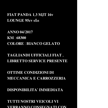
𝐅𝐈𝐀𝐓 𝐏𝐀𝐍𝐃𝐀 𝟏,𝟑 𝐌𝐉𝐓 𝟏𝟔𝐯
𝐋𝐎𝐔𝐍𝐆𝐄 𝟗𝟓𝐜𝐯 𝐬&𝐬
𝐀𝐍𝐍𝐎 𝟎𝟒/𝟐𝟎𝟏𝟕
𝐊𝐌 : 𝟔𝟖𝟑𝟎𝟎
𝐂𝐎𝐋𝐎𝐑𝐄 : 𝐁𝐈𝐀𝐍𝐂𝐎 𝐆𝐄𝐋𝐀𝐓𝐎
𝐓𝐀𝐆𝐋𝐈𝐀𝐍𝐃𝐈 𝐔𝐅𝐅𝐈𝐂𝐈𝐀𝐋𝐈 𝐅𝐈𝐀𝐓 ,
𝐋𝐈𝐁𝐑𝐄𝐓𝐓𝐎 𝐒𝐄𝐑𝐕𝐈𝐂𝐄 𝐏𝐑𝐄𝐒𝐄𝐍𝐓𝐄
𝐎𝐓𝐓𝐈𝐌𝐄 𝐂𝐎𝐍𝐃𝐈𝐙𝐈𝐎𝐍𝐈 𝐃𝐈
𝐌𝐄𝐂𝐂𝐀𝐍𝐈𝐂𝐀 𝐄 𝐂𝐀𝐑𝐑𝐎𝐙𝐙𝐄𝐑𝐈𝐀
𝐃𝐈𝐒𝐏𝐎𝐍𝐈𝐁𝐈𝐋𝐈𝐓𝐀' 𝐈𝐌𝐌𝐄𝐃𝐈𝐀𝐓𝐀
𝐓𝐔𝐓𝐓𝐈 𝐍𝐎𝐒𝐓𝐑𝐈 𝐕𝐄𝐈𝐂𝐎𝐋𝐈 𝐕𝐈
𝐕𝐄𝐑𝐑𝐀𝐍𝐍𝐎 𝐂𝐎𝐍𝐒𝐄𝐆𝐍𝐀𝐓𝐈 𝐂𝐎𝐍