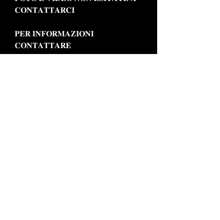
𝐂𝐎𝐍𝐓𝐀𝐓𝐓𝐀𝐑𝐂𝐈
𝐏𝐄𝐑 𝐈𝐍𝐅𝐎𝐑𝐌𝐀𝐙𝐈𝐎𝐍𝐈
𝐂𝐎𝐍𝐓𝐀𝐓𝐓𝐀𝐑𝐄
𝐂𝐎𝐍𝐂𝐄𝐒𝐒𝐈𝐎𝐍𝐀𝐑𝐈𝐀 𝐈𝐒 𝐌𝐎𝐓𝐎𝐑
𝐓𝐄𝐋 : 𝟎𝟖𝟖𝟓 𝟎𝟗𝟎𝟎𝟎𝟕
𝐂𝐄𝐋𝐋/𝐖𝐇𝐀𝐓𝐒𝐀𝐏𝐏 : 𝟑𝟕𝟓 𝟓𝟔𝟎𝟔𝟓𝟐𝟎
IS MOTOR SRL
P.IVA: 04475750719 | REA: FG - 330765
Viale Russia, 35 – 71042 Cerignola (FG)