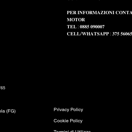
𝐏𝐄𝐑 𝐈𝐍𝐅𝐎𝐑𝐌𝐀𝐙𝐈𝐎𝐍𝐈 𝐂𝐎𝐍𝐓𝐀
𝐌𝐎𝐓𝐎𝐑
𝐓𝐄𝐋 : 𝟎𝟖𝟖𝟓 𝟎𝟗𝟎𝟎𝟎𝟕
𝐂𝐄𝐋𝐋/𝐖𝐇𝐀𝐓𝐒𝐀𝐏𝐏 : 𝟑𝟕𝟓 𝟓𝟔𝟎𝟔𝟓
765
Privacy Policy
ola (FG)
C
ookie Policy
Termini di Utilizzo