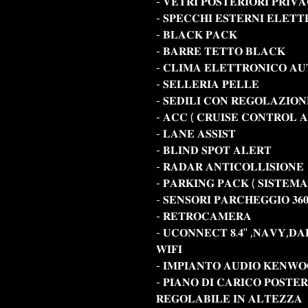
- 𝐕𝐄𝐓𝐑𝐈 𝐏𝐎𝐒𝐓𝐄𝐑𝐈𝐎𝐑𝐈 𝐏𝐑𝐈𝐕
- 𝐒𝐏𝐄𝐂𝐂𝐇𝐈 𝐄𝐒𝐓𝐄𝐑𝐍𝐈 𝐄𝐋𝐄𝐓𝐓𝐑
- 𝐁𝐋𝐀𝐂𝐊 𝐏𝐀𝐂𝐊
- 𝐁𝐀𝐑𝐑𝐄 𝐓𝐄𝐓𝐓𝐎 𝐁𝐋𝐀𝐂𝐊
- 𝐂𝐋𝐈𝐌𝐀 𝐄𝐋𝐄𝐓𝐓𝐑𝐎𝐍𝐈𝐂𝐎 𝐀𝐔
- 𝐒𝐄𝐋𝐋𝐄𝐑𝐈𝐀 𝐏𝐄𝐋𝐋𝐄
- 𝐒𝐄𝐃𝐈𝐋𝐈 𝐂𝐎𝐍 𝐑𝐄𝐆𝐎𝐋𝐀𝐙𝐈𝐎
- 𝐀𝐂𝐂 ( 𝐂𝐑𝐔𝐈𝐒𝐄 𝐂𝐎𝐍𝐓𝐑𝐎𝐋 𝐀
- 𝐋𝐀𝐍𝐄 𝐀𝐒𝐒𝐈𝐒𝐓
- 𝐁𝐋𝐈𝐍𝐃 𝐒𝐏𝐎𝐓 𝐀𝐋𝐄𝐑𝐓
- 𝐑𝐀𝐃𝐀𝐑 𝐀𝐍𝐓𝐈𝐂𝐎𝐋𝐋𝐈𝐒𝐈𝐎𝐍𝐄
- 𝐏𝐀𝐑𝐊𝐈𝐍𝐆 𝐏𝐀𝐂𝐊 ( 𝐒𝐈𝐒𝐓𝐄𝐌
- 𝐒𝐄𝐍𝐒𝐎𝐑𝐈 𝐏𝐀𝐑𝐂𝐇𝐄𝐆𝐆𝐈𝐎 𝟑𝟔
- 𝐑𝐄𝐓𝐑𝐎𝐂𝐀𝐌𝐄𝐑𝐀
- 𝐔𝐂𝐎𝐍𝐍𝐄𝐂𝐓 𝟖.𝟒" ,𝐍𝐀𝐕𝐘,𝐃𝐀
𝐖𝐈𝐅𝐈
- 𝐈𝐌𝐏𝐈𝐀𝐍𝐓𝐎 𝐀𝐔𝐃𝐈𝐎 𝐊𝐄𝐍𝐖𝐎
- 𝐏𝐈𝐀𝐍𝐎 𝐃𝐈 𝐂𝐀𝐑𝐈𝐂𝐎 𝐏𝐎𝐒𝐓𝐄𝐑
𝐑𝐄𝐆𝐎𝐋𝐀𝐁𝐈𝐋𝐄 𝐈𝐍 𝐀𝐋𝐓𝐄𝐙𝐙𝐀