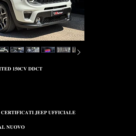
𝐈𝐓𝐄𝐃 𝟏𝟓𝟎𝐂𝐕 𝐃𝐃𝐂𝐓
𝐂𝐄𝐑𝐓𝐈𝐅𝐈𝐂𝐀𝐓𝐈 𝐉𝐄𝐄𝐏 𝐔𝐅𝐅𝐈𝐂𝐈𝐀𝐋𝐄
 𝐀𝐋 𝐍𝐔𝐎𝐕𝐎