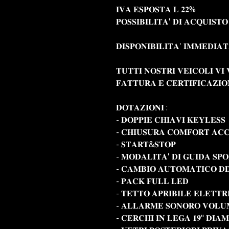
𝐈𝐕𝐀 𝐄𝐒𝐏𝐎𝐒𝐓𝐀 𝐋 𝟐𝟐%
𝐏𝐎𝐒𝐒𝐈𝐁𝐈𝐋𝐈𝐓𝐀' 𝐃𝐈 𝐀𝐂𝐐𝐔𝐈𝐒𝐓
𝐃𝐈𝐒𝐏𝐎𝐍𝐈𝐁𝐈𝐋𝐈𝐓𝐀' 𝐈𝐌𝐌𝐄𝐃𝐈𝐀
𝐓𝐔𝐓𝐓𝐈 𝐍𝐎𝐒𝐓𝐑𝐈 𝐕𝐄𝐈𝐂𝐎𝐋𝐈 𝐕
𝐅𝐀𝐓𝐓𝐔𝐑𝐀 𝐄 𝐂𝐄𝐑𝐓𝐈𝐅𝐈𝐂𝐀𝐙𝐈
𝐃𝐎𝐓𝐀𝐙𝐈𝐎𝐍𝐈 :
- 𝐃𝐎𝐏𝐏𝐈𝐄 𝐂𝐇𝐈𝐀𝐕𝐈 𝐊𝐄𝐘𝐋𝐄𝐒𝐒
- 𝐂𝐇𝐈𝐔𝐒𝐔𝐑𝐀 𝐂𝐎𝐌𝐅𝐎𝐑𝐓 𝐀𝐂𝐂
- 𝐒𝐓𝐀𝐑𝐓&𝐒𝐓𝐎𝐏
- 𝐌𝐎𝐃𝐀𝐋𝐈𝐓𝐀' 𝐃𝐈 𝐆𝐔𝐈𝐃𝐀 𝐒𝐏
- 𝐂𝐀𝐌𝐁𝐈𝐎 𝐀𝐔𝐓𝐎𝐌𝐀𝐓𝐈𝐂𝐎 𝐃
- 𝐏𝐀𝐂𝐊 𝐅𝐔𝐋𝐋 𝐋𝐄𝐃
- 𝐓𝐄𝐓𝐓𝐎 𝐀𝐏𝐑𝐈𝐁𝐈𝐋𝐄 𝐄𝐋𝐄𝐓𝐓
- 𝐀𝐋𝐋𝐀𝐑𝐌𝐄 𝐒𝐎𝐍𝐎𝐑𝐎 𝐕𝐎𝐋𝐔
- 𝐂𝐄𝐑𝐂𝐇𝐈 𝐈𝐍 𝐋𝐄𝐆𝐀 𝟏𝟗" 𝐃𝐈𝐀