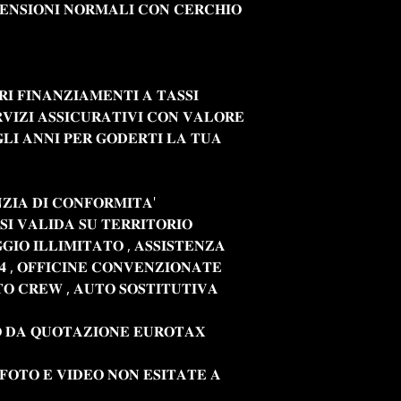
𝐄𝐍𝐒𝐈𝐎𝐍𝐈 𝐍𝐎𝐑𝐌𝐀𝐋𝐈 𝐂𝐎𝐍 𝐂𝐄𝐑𝐂𝐇𝐈𝐎
𝐑𝐈 𝐅𝐈𝐍𝐀𝐍𝐙𝐈𝐀𝐌𝐄𝐍𝐓𝐈 𝐀 𝐓𝐀𝐒𝐒𝐈
𝐕𝐈𝐙𝐈 𝐀𝐒𝐒𝐈𝐂𝐔𝐑𝐀𝐓𝐈𝐕𝐈 𝐂𝐎𝐍 𝐕𝐀𝐋𝐎𝐑𝐄
𝐋𝐈 𝐀𝐍𝐍𝐈 𝐏𝐄𝐑 𝐆𝐎𝐃𝐄𝐑𝐓𝐈 𝐋𝐀 𝐓𝐔𝐀
𝐍𝐙𝐈𝐀 𝐃𝐈 𝐂𝐎𝐍𝐅𝐎𝐑𝐌𝐈𝐓𝐀'
𝐒𝐈 𝐕𝐀𝐋𝐈𝐃𝐀 𝐒𝐔 𝐓𝐄𝐑𝐑𝐈𝐓𝐎𝐑𝐈𝐎
𝐈𝐎 𝐈𝐋𝐋𝐈𝐌𝐈𝐓𝐀𝐓𝐎 , 𝐀𝐒𝐒𝐈𝐒𝐓𝐄𝐍𝐙𝐀
𝟒 , 𝐎𝐅𝐅𝐈𝐂𝐈𝐍𝐄 𝐂𝐎𝐍𝐕𝐄𝐍𝐙𝐈𝐎𝐍𝐀𝐓𝐄
𝐎 𝐂𝐑𝐄𝐖 , 𝐀𝐔𝐓𝐎 𝐒𝐎𝐒𝐓𝐈𝐓𝐔𝐓𝐈𝐕𝐀
 𝐃𝐀 𝐐𝐔𝐎𝐓𝐀𝐙𝐈𝐎𝐍𝐄 𝐄𝐔𝐑𝐎𝐓𝐀𝐗
 𝐅𝐎𝐓𝐎 𝐄 𝐕𝐈𝐃𝐄𝐎 𝐍𝐎𝐍 𝐄𝐒𝐈𝐓𝐀𝐓𝐄 𝐀