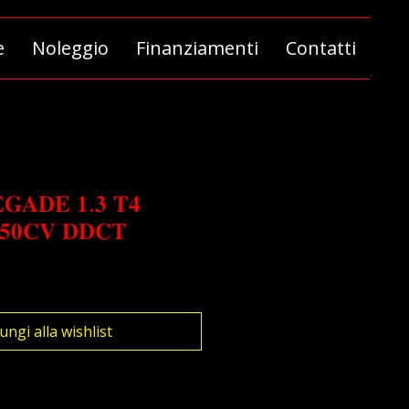
e
Noleggio
Finanziamenti
Contatti
𝐆𝐀𝐃𝐄 𝟏.𝟑 𝐓𝟒
𝟓𝟎𝐂𝐕 𝐃𝐃𝐂𝐓
ungi alla wishlist