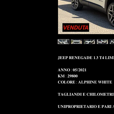
𝐉𝐄𝐄𝐏 𝐑𝐄𝐍𝐄𝐆𝐀𝐃𝐄 𝟏.𝟑 𝐓𝟒 𝐋𝐈
𝐀𝐍𝐍𝐎 : 𝟎𝟓/𝟐𝟎𝟐𝟏
𝐊𝐌 : 𝟐𝟗𝟖𝟎𝟎
𝐂𝐎𝐋𝐎𝐑𝐄 : 𝐀𝐋𝐏𝐇𝐈𝐍𝐄 𝐖𝐇𝐈𝐓𝐄
𝐓𝐀𝐆𝐋𝐈𝐀𝐍𝐃𝐈 𝐄 𝐂𝐇𝐈𝐋𝐎𝐌𝐄𝐓𝐑𝐈 
𝐔𝐍𝐈𝐏𝐑𝐎𝐏𝐑𝐈𝐄𝐓𝐀𝐑𝐈𝐎 𝐄 𝐏𝐀𝐑