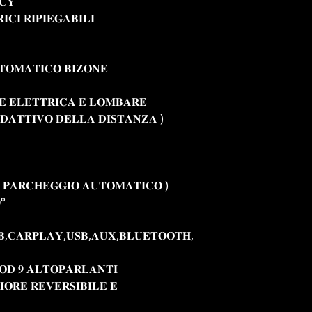
𝐀𝐂𝐘
𝐂𝐈 𝐑𝐈𝐏𝐈𝐄𝐆𝐀𝐁𝐈𝐋𝐈
𝐓𝐎𝐌𝐀𝐓𝐈𝐂𝐎 𝐁𝐈𝐙𝐎𝐍𝐄
𝐄 𝐄𝐋𝐄𝐓𝐓𝐑𝐈𝐂𝐀 𝐄 𝐋𝐎𝐌𝐁𝐀𝐑𝐄
𝐃𝐀𝐓𝐓𝐈𝐕𝐎 𝐃𝐄𝐋𝐋𝐀 𝐃𝐈𝐒𝐓𝐀𝐍𝐙𝐀 )
𝐀 𝐏𝐀𝐑𝐂𝐇𝐄𝐆𝐆𝐈𝐎 𝐀𝐔𝐓𝐎𝐌𝐀𝐓𝐈𝐂𝐎 )
°
𝐁,𝐂𝐀𝐑𝐏𝐋𝐀𝐘,𝐔𝐒𝐁,𝐀𝐔𝐗,𝐁𝐋𝐔𝐄𝐓𝐎𝐎𝐓𝐇,
𝐎𝐃 𝟗 𝐀𝐋𝐓𝐎𝐏𝐀𝐑𝐋𝐀𝐍𝐓𝐈
𝐈𝐎𝐑𝐄 𝐑𝐄𝐕𝐄𝐑𝐒𝐈𝐁𝐈𝐋𝐄 𝐄