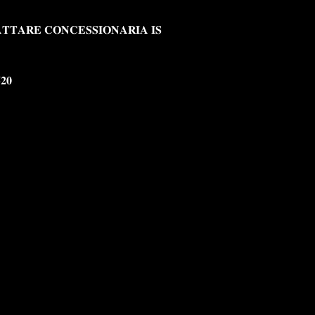
𝐓𝐓𝐀𝐑𝐄 𝐂𝐎𝐍𝐂𝐄𝐒𝐒𝐈𝐎𝐍𝐀𝐑𝐈𝐀 𝐈𝐒
𝟐𝟎