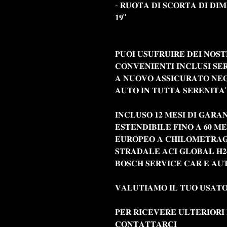
- 𝐑𝐔𝐎𝐓𝐀 𝐃𝐈 𝐒𝐂𝐎𝐑𝐓𝐀 𝐃𝐈 𝐃𝐈
𝟏𝟗"
𝐏𝐔𝐎𝐈 𝐔𝐒𝐔𝐅𝐑𝐔𝐈𝐑𝐄 𝐃𝐄𝐈 𝐍𝐎𝐒𝐓
𝐂𝐎𝐍𝐕𝐄𝐍𝐈𝐄𝐍𝐓𝐈 𝐈𝐍𝐂𝐋𝐔𝐒𝐈 𝐒𝐄
𝐀 𝐍𝐔𝐎𝐕𝐎 𝐀𝐒𝐒𝐈𝐂𝐔𝐑𝐀𝐓𝐎 𝐍𝐄𝐆
𝐀𝐔𝐓𝐎 𝐈𝐍 𝐓𝐔𝐓𝐓𝐀 𝐒𝐄𝐑𝐄𝐍𝐈𝐓𝐀'
𝐈𝐍𝐂𝐋𝐔𝐒𝐎 𝟏𝟐 𝐌𝐄𝐒𝐈 𝐃𝐈 𝐆𝐀𝐑𝐀
𝐄𝐒𝐓𝐄𝐍𝐃𝐈𝐁𝐈𝐋𝐄 𝐅𝐈𝐍𝐎 𝐀 𝟔𝟎 𝐌𝐄
𝐄𝐔𝐑𝐎𝐏𝐄𝐎 𝐀 𝐂𝐇𝐈𝐋𝐎𝐌𝐄𝐓𝐑𝐀𝐆𝐆
𝐒𝐓𝐑𝐀𝐃𝐀𝐋𝐄 𝐀𝐂𝐈 𝐆𝐋𝐎𝐁𝐀𝐋 𝐇𝟐
𝐁𝐎𝐒𝐂𝐇 𝐒𝐄𝐑𝐕𝐈𝐂𝐄 𝐂𝐀𝐑 𝐄 𝐀𝐔
𝐕𝐀𝐋𝐔𝐓𝐈𝐀𝐌𝐎 𝐈𝐋 𝐓𝐔𝐎 𝐔𝐒𝐀𝐓
𝐏𝐄𝐑 𝐑𝐈𝐂𝐄𝐕𝐄𝐑𝐄 𝐔𝐋𝐓𝐄𝐑𝐈𝐎𝐑𝐈
𝐂𝐎𝐍𝐓𝐀𝐓𝐓𝐀𝐑𝐂𝐈