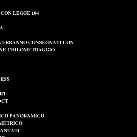
𝐎 𝐂𝐎𝐍 𝐋𝐄𝐆𝐆𝐄 𝟏𝟎𝟒
𝐀
 𝐕𝐄𝐑𝐑𝐀𝐍𝐍𝐎 𝐂𝐎𝐍𝐒𝐄𝐆𝐍𝐀𝐓𝐈 𝐂𝐎𝐍
𝐍𝐄 𝐂𝐇𝐈𝐋𝐎𝐌𝐄𝐓𝐑𝐀𝐆𝐆𝐈𝐎
𝐄𝐒𝐒
𝐑𝐓
𝐃𝐂𝐓
𝐈𝐂𝐎 𝐏𝐀𝐍𝐎𝐑𝐀𝐌𝐈𝐂𝐎
𝐌𝐄𝐓𝐑𝐈𝐂𝐎
𝐀𝐍𝐓𝐀𝐓𝐈