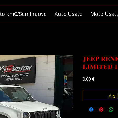
to km0/Seminuove
Auto Usate
Moto Usat
𝐉𝐄𝐄𝐏 𝐑𝐄𝐍
𝐋𝐈𝐌𝐈𝐓𝐄𝐃 
Prezzo
0,00 €
Aggi