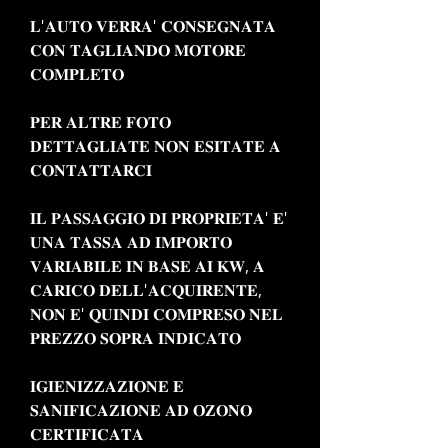
𝐋'𝐀𝐔𝐓𝐎 𝐕𝐄𝐑𝐑𝐀' 𝐂𝐎𝐍𝐒𝐄𝐆𝐍𝐀𝐓𝐀
𝐂𝐎𝐍 𝐓𝐀𝐆𝐋𝐈𝐀𝐍𝐃𝐎 𝐌𝐎𝐓𝐎𝐑𝐄
𝐂𝐎𝐌𝐏𝐋𝐄𝐓𝐎
𝐏𝐄𝐑 𝐀𝐋𝐓𝐑𝐄 𝐅𝐎𝐓𝐎
𝐃𝐄𝐓𝐓𝐀𝐆𝐋𝐈𝐀𝐓𝐄 𝐍𝐎𝐍 𝐄𝐒𝐈𝐓𝐀𝐓𝐄 𝐀
𝐂𝐎𝐍𝐓𝐀𝐓𝐓𝐀𝐑𝐂𝐈
𝐈𝐋 𝐏𝐀𝐒𝐒𝐀𝐆𝐆𝐈𝐎 𝐃𝐈 𝐏𝐑𝐎𝐏𝐑𝐈𝐄𝐓𝐀' 𝐄'
𝐔𝐍𝐀 𝐓𝐀𝐒𝐒𝐀 𝐀𝐃 𝐈𝐌𝐏𝐎𝐑𝐓𝐎
𝐕𝐀𝐑𝐈𝐀𝐁𝐈𝐋𝐄 𝐈𝐍 𝐁𝐀𝐒𝐄 𝐀𝐈 𝐊𝐖, 𝐀
𝐂𝐀𝐑𝐈𝐂𝐎 𝐃𝐄𝐋𝐋'𝐀𝐂𝐐𝐔𝐈𝐑𝐄𝐍𝐓𝐄,
𝐍𝐎𝐍 𝐄' 𝐐𝐔𝐈𝐍𝐃𝐈 𝐂𝐎𝐌𝐏𝐑𝐄𝐒𝐎 𝐍𝐄𝐋
𝐏𝐑𝐄𝐙𝐙𝐎 𝐒𝐎𝐏𝐑𝐀 𝐈𝐍𝐃𝐈𝐂𝐀𝐓𝐎
𝐈𝐆𝐈𝐄𝐍𝐈𝐙𝐙𝐀𝐙𝐈𝐎𝐍𝐄 𝐄
𝐒𝐀𝐍𝐈𝐅𝐈𝐂𝐀𝐙𝐈𝐎𝐍𝐄 𝐀𝐃 𝐎𝐙𝐎𝐍𝐎
𝐂𝐄𝐑𝐓𝐈𝐅𝐈𝐂𝐀𝐓𝐀