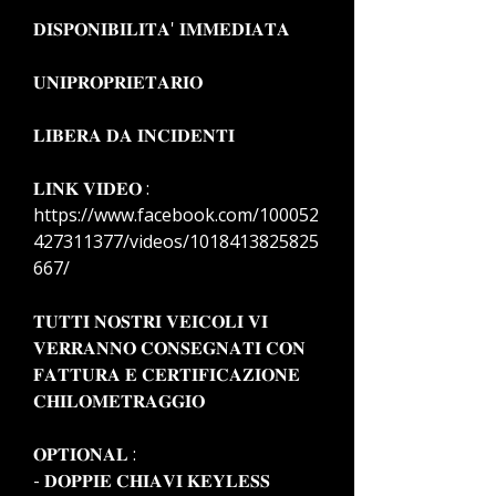
𝐃𝐈𝐒𝐏𝐎𝐍𝐈𝐁𝐈𝐋𝐈𝐓𝐀' 𝐈𝐌𝐌𝐄𝐃𝐈𝐀𝐓𝐀
𝐔𝐍𝐈𝐏𝐑𝐎𝐏𝐑𝐈𝐄𝐓𝐀𝐑𝐈𝐎
𝐋𝐈𝐁𝐄𝐑𝐀 𝐃𝐀 𝐈𝐍𝐂𝐈𝐃𝐄𝐍𝐓𝐈
𝐋𝐈𝐍𝐊 𝐕𝐈𝐃𝐄𝐎 :
https://www.facebook.com/100052
427311377/videos/1018413825825
667/
𝐓𝐔𝐓𝐓𝐈 𝐍𝐎𝐒𝐓𝐑𝐈 𝐕𝐄𝐈𝐂𝐎𝐋𝐈 𝐕𝐈
𝐕𝐄𝐑𝐑𝐀𝐍𝐍𝐎 𝐂𝐎𝐍𝐒𝐄𝐆𝐍𝐀𝐓𝐈 𝐂𝐎𝐍
𝐅𝐀𝐓𝐓𝐔𝐑𝐀 𝐄 𝐂𝐄𝐑𝐓𝐈𝐅𝐈𝐂𝐀𝐙𝐈𝐎𝐍𝐄
𝐂𝐇𝐈𝐋𝐎𝐌𝐄𝐓𝐑𝐀𝐆𝐆𝐈𝐎
𝐎𝐏𝐓𝐈𝐎𝐍𝐀𝐋 :
- 𝐃𝐎𝐏𝐏𝐈𝐄 𝐂𝐇𝐈𝐀𝐕𝐈 𝐊𝐄𝐘𝐋𝐄𝐒𝐒