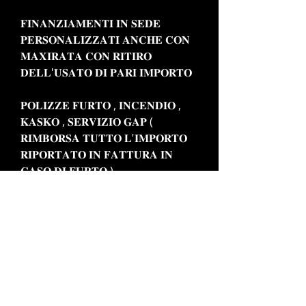
𝐅𝐈𝐍𝐀𝐍𝐙𝐈𝐀𝐌𝐄𝐍𝐓𝐈 𝐈𝐍 𝐒𝐄𝐃𝐄
𝐏𝐄𝐑𝐒𝐎𝐍𝐀𝐋𝐈𝐙𝐙𝐀𝐓𝐈 𝐀𝐍𝐂𝐇𝐄 𝐂𝐎𝐍
𝐌𝐀𝐗𝐈𝐑𝐀𝐓𝐀 𝐂𝐎𝐍 𝐑𝐈𝐓𝐈𝐑𝐎
𝐃𝐄𝐋𝐋'𝐔𝐒𝐀𝐓𝐎 𝐃𝐈 𝐏𝐀𝐑𝐈 𝐈𝐌𝐏𝐎𝐑𝐓𝐎
𝐏𝐎𝐋𝐈𝐙𝐙𝐄 𝐅𝐔𝐑𝐓𝐎 , 𝐈𝐍𝐂𝐄𝐍𝐃𝐈𝐎 ,
𝐊𝐀𝐒𝐊𝐎 , 𝐒𝐄𝐑𝐕𝐈𝐙𝐈𝐎 𝐆𝐀𝐏 (
𝐑𝐈𝐌𝐁𝐎𝐑𝐒𝐀 𝐓𝐔𝐓𝐓𝐎 𝐋'𝐈𝐌𝐏𝐎𝐑𝐓𝐎
𝐑𝐈𝐏𝐎𝐑𝐓𝐀𝐓𝐎 𝐈𝐍 𝐅𝐀𝐓𝐓𝐔𝐑𝐀 𝐈𝐍
𝐂𝐀𝐒𝐎 𝐃𝐈 𝐅𝐔𝐑𝐓𝐎 )
𝐒𝐄𝐆𝐔𝐈𝐓𝐄 𝐋𝐄 𝐍𝐎𝐒𝐓𝐑𝐄 𝐏𝐀𝐆𝐈𝐍𝐄
𝐒𝐎𝐂𝐈𝐀𝐋 𝐖𝐄𝐁
𝐅𝐀𝐂𝐄𝐁𝐎𝐎𝐊 : 𝐈𝐬 𝐦𝐨𝐭𝐨𝐫
𝐈𝐍𝐒𝐓𝐀𝐆𝐑𝐀𝐌 : 𝐈𝐒 𝐌𝐨𝐭𝐨𝐫
𝐓𝐈𝐊 𝐓𝐎𝐊 : 𝐢𝐬𝐦𝐨𝐭𝐨𝐫
𝐏𝐄𝐑 𝐈𝐍𝐅𝐎𝐑𝐌𝐀𝐙𝐈𝐎𝐍𝐈