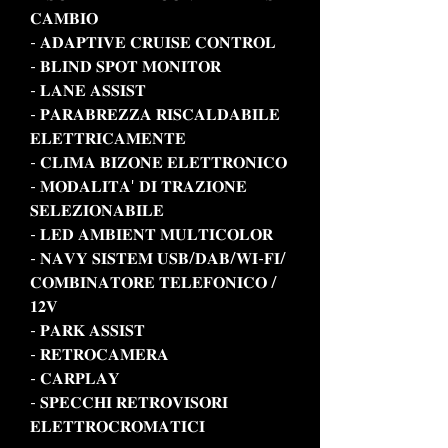
𝐂𝐀𝐌𝐁𝐈𝐎
- 𝐀𝐃𝐀𝐏𝐓𝐈𝐕𝐄 𝐂𝐑𝐔𝐈𝐒𝐄 𝐂𝐎𝐍𝐓𝐑𝐎𝐋
- 𝐁𝐋𝐈𝐍𝐃 𝐒𝐏𝐎𝐓 𝐌𝐎𝐍𝐈𝐓𝐎𝐑
- 𝐋𝐀𝐍𝐄 𝐀𝐒𝐒𝐈𝐒𝐓
- 𝐏𝐀𝐑𝐀𝐁𝐑𝐄𝐙𝐙𝐀 𝐑𝐈𝐒𝐂𝐀𝐋𝐃𝐀𝐁𝐈𝐋𝐄
𝐄𝐋𝐄𝐓𝐓𝐑𝐈𝐂𝐀𝐌𝐄𝐍𝐓𝐄
- 𝐂𝐋𝐈𝐌𝐀 𝐁𝐈𝐙𝐎𝐍𝐄 𝐄𝐋𝐄𝐓𝐓𝐑𝐎𝐍𝐈𝐂𝐎
- 𝐌𝐎𝐃𝐀𝐋𝐈𝐓𝐀' 𝐃𝐈 𝐓𝐑𝐀𝐙𝐈𝐎𝐍𝐄
𝐒𝐄𝐋𝐄𝐙𝐈𝐎𝐍𝐀𝐁𝐈𝐋𝐄
- 𝐋𝐄𝐃 𝐀𝐌𝐁𝐈𝐄𝐍𝐓 𝐌𝐔𝐋𝐓𝐈𝐂𝐎𝐋𝐎𝐑
- 𝐍𝐀𝐕𝐘 𝐒𝐈𝐒𝐓𝐄𝐌 𝐔𝐒𝐁/𝐃𝐀𝐁/𝐖𝐈-𝐅𝐈/
𝐂𝐎𝐌𝐁𝐈𝐍𝐀𝐓𝐎𝐑𝐄 𝐓𝐄𝐋𝐄𝐅𝐎𝐍𝐈𝐂𝐎 /
𝟏𝟐𝐕
- 𝐏𝐀𝐑𝐊 𝐀𝐒𝐒𝐈𝐒𝐓
- 𝐑𝐄𝐓𝐑𝐎𝐂𝐀𝐌𝐄𝐑𝐀
- 𝐂𝐀𝐑𝐏𝐋𝐀𝐘
- 𝐒𝐏𝐄𝐂𝐂𝐇𝐈 𝐑𝐄𝐓𝐑𝐎𝐕𝐈𝐒𝐎𝐑𝐈
𝐄𝐋𝐄𝐓𝐓𝐑𝐎𝐂𝐑𝐎𝐌𝐀𝐓𝐈𝐂𝐈