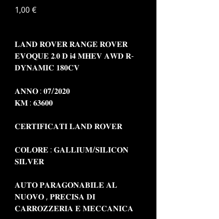
Prezzo
1,00 €
𝐋𝐀𝐍𝐃 𝐑𝐎𝐕𝐄𝐑 𝐑𝐀𝐍𝐆𝐄 𝐑𝐎𝐕𝐄𝐑
𝐄𝐕𝐎𝐐𝐔𝐄 𝟐.𝟎 𝐃 𝐢𝟒 𝐌𝐇𝐄𝐕 𝐀𝐖𝐃 𝐑-
𝐃𝐘𝐍𝐀𝐌𝐈𝐂 𝟏𝟖𝟎𝐂𝐕
𝐀𝐍𝐍𝐎 : 𝟎𝟕/𝟐𝟎𝟐𝟎
𝐊𝐌 : 𝟔𝟑𝟔𝟎𝟎
𝐂𝐄𝐑𝐓𝐈𝐅𝐈𝐂𝐀𝐓𝐈 𝐋𝐀𝐍𝐃 𝐑𝐎𝐕𝐄𝐑
𝐂𝐎𝐋𝐎𝐑𝐄 : 𝐆𝐀𝐋𝐋𝐈𝐔𝐌/𝐒𝐈𝐋𝐈𝐂𝐎𝐍
𝐒𝐈𝐋𝐕𝐄𝐑
𝐀𝐔𝐓𝐎 𝐏𝐀𝐑𝐀𝐆𝐎𝐍𝐀𝐁𝐈𝐋𝐄 𝐀𝐋
𝐍𝐔𝐎𝐕𝐎 , 𝐏𝐑𝐄𝐂𝐈𝐒𝐀 𝐃𝐈
𝐂𝐀𝐑𝐑𝐎𝐙𝐙𝐄𝐑𝐈𝐀 𝐄 𝐌𝐄𝐂𝐂𝐀𝐍𝐈𝐂𝐀