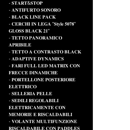
- 𝐒𝐓𝐀𝐑𝐓&𝐒𝐓𝐎𝐏
- 𝐀𝐍𝐓𝐈𝐅𝐔𝐑𝐓𝐎 𝐒𝐎𝐍𝐎𝐑𝐎
- 𝐁𝐋𝐀𝐂𝐊 𝐋𝐈𝐍𝐄 𝐏𝐀𝐂𝐊
- 𝐂𝐄𝐑𝐂𝐇𝐈 𝐈𝐍 𝐋𝐄𝐆𝐀 "𝐒𝐭𝐲𝐥𝐞 𝟓𝟎𝟕𝟖"
𝐆𝐋𝐎𝐒𝐒 𝐁𝐋𝐀𝐂𝐊 𝟐𝟏"
- 𝐓𝐄𝐓𝐓𝐎 𝐏𝐀𝐍𝐎𝐑𝐀𝐌𝐈𝐂𝐎
𝐀𝐏𝐑𝐈𝐁𝐈𝐋𝐄
- 𝐓𝐄𝐓𝐓𝐎 𝐀 𝐂𝐎𝐍𝐓𝐑𝐀𝐒𝐓𝐎 𝐁𝐋𝐀𝐂𝐊
- 𝐀𝐃𝐀𝐏𝐓𝐈𝐕𝐄 𝐃𝐘𝐍𝐀𝐌𝐈𝐂𝐒
- 𝐅𝐀𝐑𝐈 𝐅𝐔𝐋𝐋 𝐋𝐄𝐃 𝐌𝐀𝐓𝐑𝐈𝐗 𝐂𝐎𝐍
𝐅𝐑𝐄𝐂𝐂𝐄 𝐃𝐈𝐍𝐀𝐌𝐈𝐂𝐇𝐄
- 𝐏𝐎𝐑𝐓𝐄𝐋𝐋𝐎𝐍𝐄 𝐏𝐎𝐒𝐓𝐄𝐑𝐈𝐎𝐑𝐄
𝐄𝐋𝐄𝐓𝐓𝐑𝐈𝐂𝐎
- 𝐒𝐄𝐋𝐋𝐄𝐑𝐈𝐀 𝐏𝐄𝐋𝐋𝐄
- 𝐒𝐄𝐃𝐈𝐋𝐈 𝐑𝐄𝐆𝐎𝐋𝐀𝐁𝐈𝐋𝐈
𝐄𝐋𝐄𝐓𝐓𝐑𝐈𝐂𝐀𝐌𝐄𝐍𝐓𝐄 𝐂𝐎𝐍
𝐌𝐄𝐌𝐎𝐑𝐈𝐄 𝐄 𝐑𝐈𝐒𝐂𝐀𝐋𝐃𝐀𝐁𝐈𝐋𝐈
- 𝐕𝐎𝐋𝐀𝐍𝐓𝐄 𝐌𝐔𝐋𝐓𝐈𝐅𝐔𝐍𝐙𝐈𝐎𝐍𝐄
𝐑𝐈𝐒𝐂𝐀𝐋𝐃𝐀𝐁𝐈𝐋𝐄 𝐂𝐎𝐍 𝐏𝐀𝐃𝐃𝐋𝐄𝐒